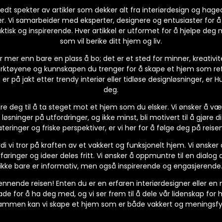
edt spekter av artikler som dekker alt fra interiørdesign og hage
r. Vi samarbeider med eksperter, designere og entusiaster for å
ktisk og inspirerende. Hver artikkel er utformet for å hjelpe deg
som vil berike ditt hjem og liv.
r mer enn bare en plass å bo; det er et sted for minner, kreativit
erktøyene og kunnskapen du trenger for å skape et hjem som refl
 er på jakt etter trendy interiør eller tidløse designløsninger, er 
deg.
rere deg til å ta steget mot et hjem som du elsker. Vi ønsker å v
 løsninger på utfordringer, og ikke minst, bli motivert til å gjøre d
teringer og friske perspektiver, er vi her for å følge deg på re
di vi tror på kraften av et vakkert og funksjonelt hjem. Vi ønsker
rfaringer og ideer deles fritt. Vi ønsker å oppmuntre til en dialog
ikke bare er informativ, men også inspirerende og engasjerende
nnende reisen! Enten du er en erfaren interiørdesigner eller en
lade for å ha deg med, og vi ser frem til å dele vår lidenskap fo
ammen kan vi skape et hjem som er både vakkert og meningsfyl