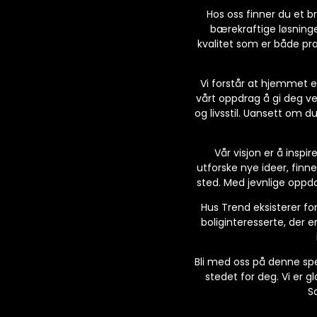
Hos oss finner du et br
bærekraftige løsninge
kvalitet som er både pra
Vi forstår at hjemmet e
vårt oppdrag å gi deg v
og livsstil. Uansett om du
Vår visjon er å inspi
utforske nye ideer, finne
sted. Med jevnlige oppda
Hus Trend eksisterer for
boliginteresserte, der e
Bli med oss på denne spe
stedet for deg. Vi er g
S