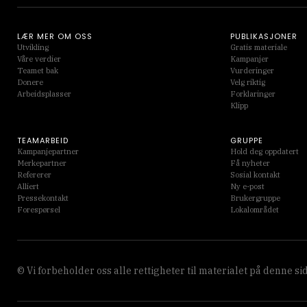
LÆR MER OM OSS
PUBLIKASJONER
Utvikling
Gratis materiale
Våre verdier
Kampanjer
Teamet bak
Vurderinger
Donere
Velg riktig
Arbeidsplasser
Forklaringer
Klipp
TEAMARBEID
GRUPPE
Kampanjepartner
Hold deg oppdatert
Merkepartner
Få nyheter
Refererer
Sosial kontakt
Alliert
Ny e-post
Pressekontakt
Brukergruppe
Forespørsel
Lokalområdet
© Vi forbeholder oss alle rettigheter til materialet på denne 