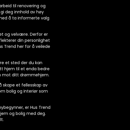
arbeid til renovering og
 gi deg innhold av høy
 med å ta informerte valg
et og velvære. Derfor er
ekterer din personlighet
Hus Trend her for å veilede
ære et sted der du kan
itt hjem til et enda bedre
isen mot ditt drømmehjem.
 å skape et fellesskap av
 om bolig og interiør som
.
 nybegynner, er Hus Trend
r hjem og bolig med deg.
t.