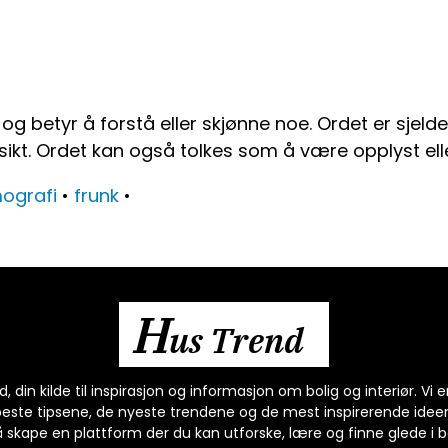
 betyr å forstå eller skjønne noe. Ordet er sjeld
sikt. Ordet kan også tolkes som å være opplyst elle
ografi
•
frunk
•
H
us Trend
 din kilde til inspirasjon og informasjon om bolig og interiør. Vi
beste tipsene, de nyeste trendene og de mest inspirerende idee
 skape en plattform der du kan utforske, lære og finne glede i bo