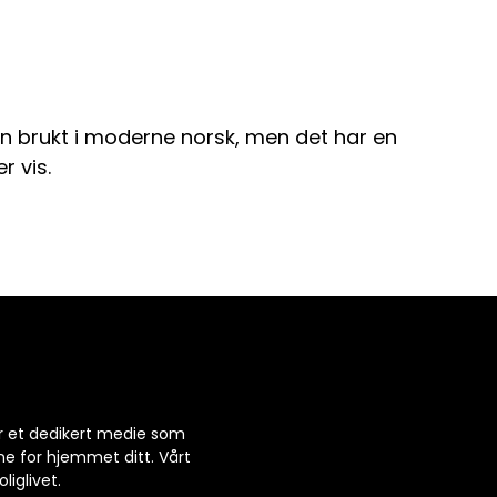
en brukt i moderne norsk, men det har en
r vis.
 er et dedikert medie som
ne for hjemmet ditt. Vårt
liglivet.