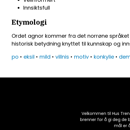
Innsiktsfull
Etymologi
Ordet agnor kommer fra det norrøne språket og
historisk betydning knyttet til kunnskap og inn
po
•
eksil
•
mild
•
villnis
•
motiv
•
konkylie
•
dem
Velkommen til Hus Trend,
brenner for å gi deg de 
mål er å