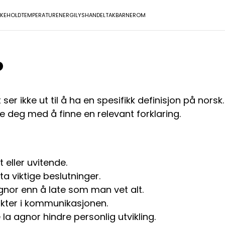
IKEHOLD
TEMPERATUR
ENERGI
LYS
HANDEL
TAK
BARNEROM
?
 ser ikke ut til å ha en spesifikk definisjon på nor
e deg med å finne en relevant forklaring.
 eller uvitende.
a viktige beslutninger.
nor enn å late som man vet alt.
likter i kommunikasjonen.
 la agnor hindre personlig utvikling.