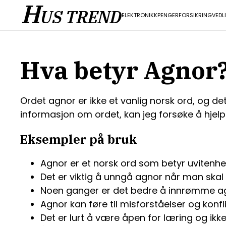
H
US TREND
ELEKTRONIKK
PENGER
FORSIKRING
VEDL
Hva betyr Agnor
Ordet agnor er ikke et vanlig norsk ord, og det
informasjon om ordet, kan jeg forsøke å hjelp
Eksempler på bruk
Agnor er et norsk ord som betyr uvitenhet
Det er viktig å unngå agnor når man skal t
Noen ganger er det bedre å innrømme ag
Agnor kan føre til misforståelser og konf
Det er lurt å være åpen for læring og ikke