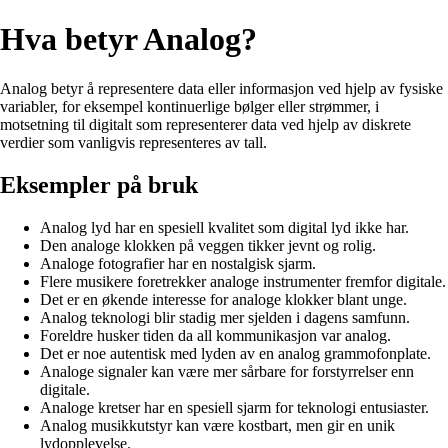
Hva betyr Analog?
Analog betyr å representere data eller informasjon ved hjelp av fysiske
variabler, for eksempel kontinuerlige bølger eller strømmer, i
motsetning til digitalt som representerer data ved hjelp av diskrete
verdier som vanligvis representeres av tall.
Eksempler på bruk
Analog lyd har en spesiell kvalitet som digital lyd ikke har.
Den analoge klokken på veggen tikker jevnt og rolig.
Analoge fotografier har en nostalgisk sjarm.
Flere musikere foretrekker analoge instrumenter fremfor digitale.
Det er en økende interesse for analoge klokker blant unge.
Analog teknologi blir stadig mer sjelden i dagens samfunn.
Foreldre husker tiden da all kommunikasjon var analog.
Det er noe autentisk med lyden av en analog grammofonplate.
Analoge signaler kan være mer sårbare for forstyrrelser enn
digitale.
Analoge kretser har en spesiell sjarm for teknologi entusiaster.
Analog musikkutstyr kan være kostbart, men gir en unik
lydopplevelse.