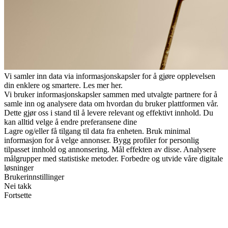
Vi samler inn data via informasjonskapsler for å gjøre opplevelsen
din enklere og smartere. Les mer her.
Vi bruker informasjonskapsler sammen med utvalgte partnere for å
samle inn og analysere data om hvordan du bruker plattformen vår.
Dette gjør oss i stand til å levere relevant og effektivt innhold. Du
kan alltid velge å endre preferansene dine
Lagre og/eller få tilgang til data fra enheten. Bruk minimal
informasjon for å velge annonser. Bygg profiler for personlig
tilpasset innhold og annonsering. Mål effekten av disse. Analysere
målgrupper med statistiske metoder. Forbedre og utvide våre digitale
løsninger
Brukerinnstillinger
Nei takk
Fortsette