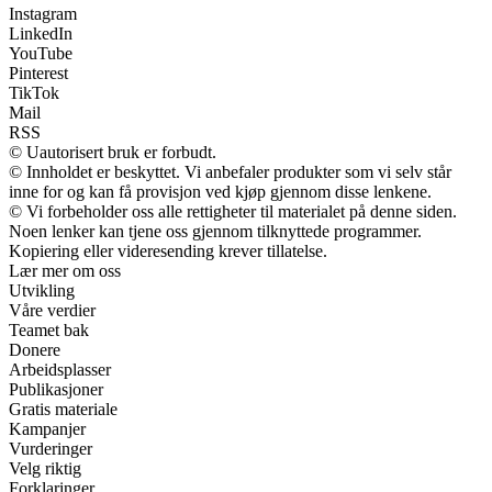
Instagram
LinkedIn
YouTube
Pinterest
TikTok
Mail
RSS
© Uautorisert bruk er forbudt.
© Innholdet er beskyttet. Vi anbefaler produkter som vi selv står
inne for og kan få provisjon ved kjøp gjennom disse lenkene.
© Vi forbeholder oss alle rettigheter til materialet på denne siden.
Noen lenker kan tjene oss gjennom tilknyttede programmer.
Kopiering eller videresending krever tillatelse.
Lær mer om oss
Utvikling
Våre verdier
Teamet bak
Donere
Arbeidsplasser
Publikasjoner
Gratis materiale
Kampanjer
Vurderinger
Velg riktig
Forklaringer