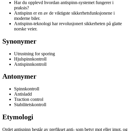
Har du opplevd hvordan antispinn-systemet fungerer i
praksis?
Antispinn er en av de viktigste sikkerhetsfunksjonene i
moderne biler.
Antispinn-teknologi har revolusjonert sikkerheten på glatte
norske veier.
Synonymer
Utrustning for sporing
Hjulspinnkontroll
Antispinnkontroll
Antonymer
Spinnkontroll
Antisladd
Traction control
Stabilitetskontroll
Etymologi
Ordet antispinn består av prefikset anti- som betyr mot eller imot, og