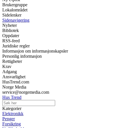
Brukergruppe
Lokalområdet
Sidelenker
Sidenavigering
Nyheter
Bibliotek
Oppdater
RSS-feed
Juridiske regler
Informasjon om informasjonskapsler
Personlig informasjon
Rettigheter
Krav
Adgang
Ansvarlighet
HusTrend.com
Norge Media
service@norgemedia.com
Hus Trend
Kategorier
Elektronikk
Penger
Forsikring