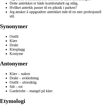
Dette antrekket er både komfortabelt og stilig.
Hvilket antrekk passer til en piknik i parken?
Jeg ønsker å oppgradere antrekket mitt til en mer profesjonell
stil.
Synonymer
Outfit
Klær
Drakt
Klesplagg
Kostyme
Antonymer
Klær – naken
Drakt – avkledning
Outfit – uforsiktig
Stil – rot
Garderobe – mangel på klær
Etymologi