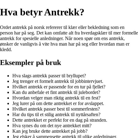
Hva betyr Antrekk?
Ordet antrekk på norsk refererer til klær eller bekledning som en
person har på seg. Det kan omfatte alt fra hverdagsklær til mer formelle
antrekk for spesielle anledninger. Når noen spør om ens antrekk,
ønsker de vanligvis å vite hva man har på seg eller hvordan man er
kledd.
Eksempler på bruk
Hva slags antrekk passer til bryllupet?
Jeg trenger et formelt antrekk til jobbintervjuet.
Hvilket antrekk er passende for en tur på fjellet?
Kan du anbefale et fint antrekk til julebordet?
Hvordan velger man riktig antrekk til en fest?
Jeg lurer på om dette antrekket er for avslappet.
Hvilket antrekk passer best til sommerfesten?
Har du tips til et stilig antrekk til nyttårsaften?
Dette antrekket er perfekt for en dag på stranden.
Hva synes du om det nye antrekket mitt?
Kan jeg bruke dette antrekket på jobb?
Jeg elsker å sammensette antrekk til ulike anledninger.