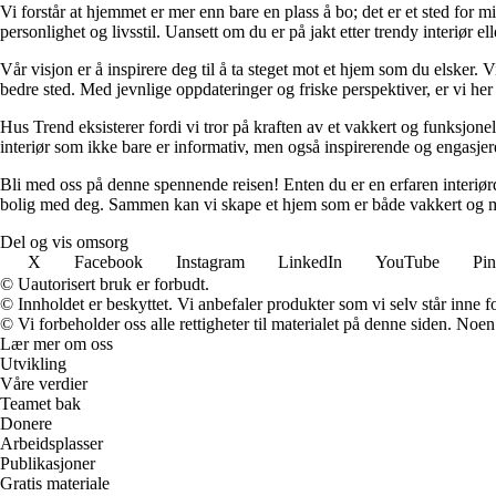
Vi forstår at hjemmet er mer enn bare en plass å bo; det er et sted for 
personlighet og livsstil. Uansett om du er på jakt etter trendy interiør e
Vår visjon er å inspirere deg til å ta steget mot et hjem som du elsker. V
bedre sted. Med jevnlige oppdateringer og friske perspektiver, er vi he
Hus Trend eksisterer fordi vi tror på kraften av et vakkert og funksjonel
interiør som ikke bare er informativ, men også inspirerende og engasje
Bli med oss på denne spennende reisen! Enten du er en erfaren interiørd
bolig med deg. Sammen kan vi skape et hjem som er både vakkert og m
Del og vis omsorg
X
Facebook
Instagram
LinkedIn
YouTube
Pin
© Uautorisert bruk er forbudt.
© Innholdet er beskyttet. Vi anbefaler produkter som vi selv står inne 
© Vi forbeholder oss alle rettigheter til materialet på denne siden. Noe
Lær mer om oss
Utvikling
Våre verdier
Teamet bak
Donere
Arbeidsplasser
Publikasjoner
Gratis materiale