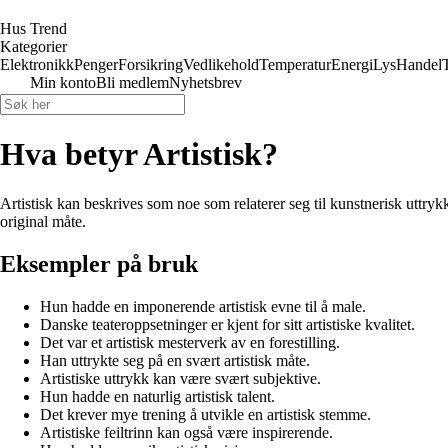
Hus Trend
Kategorier
Elektronikk
Penger
Forsikring
Vedlikehold
Temperatur
Energi
Lys
Handel
Min konto
Bli medlem
Nyhetsbrev
Hva betyr Artistisk?
Artistisk kan beskrives som noe som relaterer seg til kunstnerisk uttrykk
original måte.
Eksempler på bruk
Hun hadde en imponerende artistisk evne til å male.
Danske teateroppsetninger er kjent for sitt artistiske kvalitet.
Det var et artistisk mesterverk av en forestilling.
Han uttrykte seg på en svært artistisk måte.
Artistiske uttrykk kan være svært subjektive.
Hun hadde en naturlig artistisk talent.
Det krever mye trening å utvikle en artistisk stemme.
Artistiske feiltrinn kan også være inspirerende.