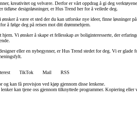
minner, kreativitet og velvære. Derfor er vårt oppdrag å gi deg verktøye
ller tidløse designløsninger, er Hus Trend her for å veilede deg.
i ønsker å være et sted der du kan utforske nye ideer, finne løsninger på u
r for å følge deg på reisen mot ditt drømmehjem.
t hjem. Vi ønsker å skape et fellesskap av boliginteresserte, der erfaring
rende.
esigner eller en nybegynner, er Hus Trend stedet for deg. Vi er glade fo
eningsfylt.
terest
TikTok
Mail
RSS
for og kan få provisjon ved kjøp gjennom disse lenkene.
n lenker kan tjene oss gjennom tilknyttede programmer. Kopiering eller v