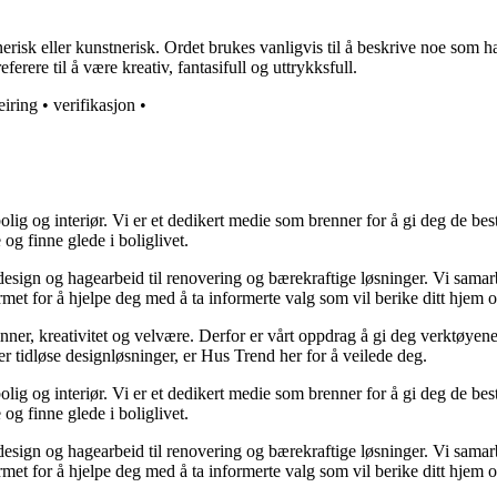
nerisk eller kunstnerisk. Ordet brukes vanligvis til å beskrive noe som h
erere til å være kreativ, fantasifull og uttrykksfull.
eiring
•
verifikasjon
•
lig og interiør. Vi er et dedikert medie som brenner for å gi deg de bes
og finne glede i boliglivet.
ørdesign og hagearbeid til renovering og bærekraftige løsninger. Vi sama
rmet for å hjelpe deg med å ta informerte valg som vil berike ditt hjem o
minner, kreativitet og velvære. Derfor er vårt oppdrag å gi deg verktøye
ller tidløse designløsninger, er Hus Trend her for å veilede deg.
lig og interiør. Vi er et dedikert medie som brenner for å gi deg de bes
og finne glede i boliglivet.
ørdesign og hagearbeid til renovering og bærekraftige løsninger. Vi sama
rmet for å hjelpe deg med å ta informerte valg som vil berike ditt hjem o