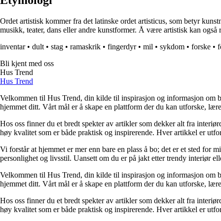
Etymologi
Ordet artistisk kommer fra det latinske ordet artisticus, som betyr kunst
musikk, teater, dans eller andre kunstformer. Å være artistisk kan også ref
inventar
•
dult
•
stag
•
ramaskrik
•
fingerdyr
•
mil
•
sykdom
•
forske
•
f
Bli kjent med oss
Hus Trend
Hus Trend
Velkommen til Hus Trend, din kilde til inspirasjon og informasjon om bo
hjemmet ditt. Vårt mål er å skape en plattform der du kan utforske, lære 
Hos oss finner du et bredt spekter av artikler som dekker alt fra interi
høy kvalitet som er både praktisk og inspirerende. Hver artikkel er utfo
Vi forstår at hjemmet er mer enn bare en plass å bo; det er et sted for 
personlighet og livsstil. Uansett om du er på jakt etter trendy interiør e
Velkommen til Hus Trend, din kilde til inspirasjon og informasjon om bo
hjemmet ditt. Vårt mål er å skape en plattform der du kan utforske, lære 
Hos oss finner du et bredt spekter av artikler som dekker alt fra interi
høy kvalitet som er både praktisk og inspirerende. Hver artikkel er utfo