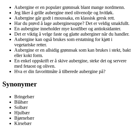
Aubergine er en populær grønnsak blant mange nordmenn.
Jeg liker å grille aubergine med olivenolje og hvitløk.
Aubergine går godt i moussaka, en klassisk gresk rett.
Har du prøvd å lage auberginesuppe? Det er veldig smakfullt.
En aubergine inneholder mye kostfiber og antioksidanter.
Det er viktig å velge faste og glatte auberginer når du handler.
Aubergine kan også brukes som erstatning for kjøtt i
vegetariske retter.
Aubergine er en allsidig grønnsak som kan brukes i stekt, bakt
eller kokt form.
En enkel oppskrift er å skive aubergine, steke det og servere
med fetaost og oliven.
Hva er din favorittmåte å tilberede aubergine på?
Synonymer
Bringebær
Blåbær
Solbær
Hjulbær
Bjørnebær
Kirsebær