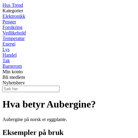
Hus Trend
Kategorier
Elektronikk
Penger
Forsikring
Vedlikehold
Temperatur
Energi
Lys
Handel
Tak
Barnerom
Min konto
Bli medlem
Nyhetsbrev
Hva betyr Aubergine?
Aubergine på norsk er eggplante.
Eksempler på bruk