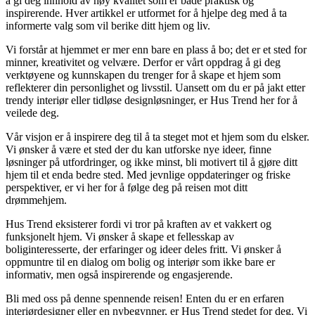
å gi deg innhold av høy kvalitet som er både praktisk og
inspirerende. Hver artikkel er utformet for å hjelpe deg med å ta
informerte valg som vil berike ditt hjem og liv.
Vi forstår at hjemmet er mer enn bare en plass å bo; det er et sted for
minner, kreativitet og velvære. Derfor er vårt oppdrag å gi deg
verktøyene og kunnskapen du trenger for å skape et hjem som
reflekterer din personlighet og livsstil. Uansett om du er på jakt etter
trendy interiør eller tidløse designløsninger, er Hus Trend her for å
veilede deg.
Vår visjon er å inspirere deg til å ta steget mot et hjem som du elsker.
Vi ønsker å være et sted der du kan utforske nye ideer, finne
løsninger på utfordringer, og ikke minst, bli motivert til å gjøre ditt
hjem til et enda bedre sted. Med jevnlige oppdateringer og friske
perspektiver, er vi her for å følge deg på reisen mot ditt
drømmehjem.
Hus Trend eksisterer fordi vi tror på kraften av et vakkert og
funksjonelt hjem. Vi ønsker å skape et fellesskap av
boliginteresserte, der erfaringer og ideer deles fritt. Vi ønsker å
oppmuntre til en dialog om bolig og interiør som ikke bare er
informativ, men også inspirerende og engasjerende.
Bli med oss på denne spennende reisen! Enten du er en erfaren
interiørdesigner eller en nybegynner, er Hus Trend stedet for deg. Vi