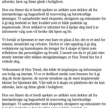
utforske, lære og finne glede i boliglivet.
Hos oss finner du et bredt spekter av artikler som dekker alt fra
interiørdesign og hagearbeid til renovering og bærekraftige
løsninger. Vi samarbeider med eksperter, designere og entusiaster for
å gi deg innhold av høy kvalitet som er både praktisk og
inspirerende. Hver artikkel er utformet for å hjelpe deg med å ta
informerte valg som vil berike ditt hjem og liv.
Vi forstår at hjemmet er mer enn bare en plass å bo; det er et sted for
minner, kreativitet og velvære. Derfor er vårt oppdrag å gi deg
verktøyene og kunnskapen du trenger for å skape et hjem som
reflekterer din personlighet og livsstil. Uansett om du er på jakt etter
trendy interiør eller tidløse designløsninger, er Hus Trend her for å
veilede deg.
Velkommen til Hus Trend, din kilde til inspirasjon og informasjon
om bolig og interiør. Vi er et dedikert medie som brenner for å gi
deg de beste tipsene, de nyeste trendene og de mest inspirerende
ideene for hjemmet ditt. Vårt mål er å skape en plattform der du kan
utforske, lære og finne glede i boliglivet.
Hos oss finner du et bredt spekter av artikler som dekker alt fra
interiørdesign og hagearbeid til renovering og bærekraftige
løsninger. Vi samarbeider med eksperter, designere og entusiaster for