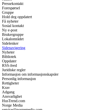
Pressekontakt
Forespørsel
Gruppe
Hold deg oppdatert
Få nyheter
Sosial kontakt
Ny e-post
Brukergruppe
Lokalområdet
Sidelenker
Sidenavigering
Nyheter
Bibliotek
Oppdater
RSS-feed
Juridiske regler
Informasjon om informasjonskapsler
Personlig informasjon
Rettigheter
Krav
Adgang
Ansvarlighet
HusTrend.com
Norge Media
service@norgemedia.com