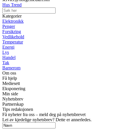
Hus Trend
Kategorier
Elektronikk
Penger
Forsikring
Vedlikehold
Temperatur
Energi
Lys
Handel
Tak
Barnerom
Om oss
Få hjelp
Mediesett
Eksponering
Min side
Nyhetsbrev
Partnerskap
Tips redaksjonen
Få nyheter fra oss – meld deg på nyhetsbrevet
Lei av kjedelige nyhetsbrev? Dette er annerledes.