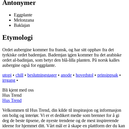
Antonymer
Eggplante
Melonzana
Baklajan
Etymologi
Ordet aubergine kommer fra fransk, og har sitt opphav fra det
tyrkiske ordet bademjan. Bademjan igjen kommer fra det arabiske
ordet al-badinjan, som betyr den blå-lilla planten. På norsk kalles
aubergine også for eggplante.
utopi
•
chill
•
beslutningstager
•
anode
•
hovedstol
•
prinsippsak
•
irrgang
•
Bli kjent med oss
Hus Trend
Hus Trend
Velkommen til Hus Trend, din kilde til inspirasjon og informasjon
om bolig og interiør. Vi er et dedikert medie som brenner for å gi
deg de beste tipsene, de nyeste trendene og de mest inspirerende
ideene for hjemmet ditt. Vårt mål er å skape en plattform der du kan