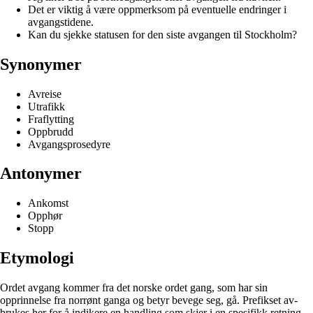
Det er viktig å være oppmerksom på eventuelle endringer i
avgangstidene.
Kan du sjekke statusen for den siste avgangen til Stockholm?
Synonymer
Avreise
Utrafikk
Fraflytting
Oppbrudd
Avgangsprosedyre
Antonymer
Ankomst
Opphør
Stopp
Etymologi
Ordet avgang kommer fra det norske ordet gang, som har sin
opprinnelse fra norrønt ganga og betyr bevege seg, gå. Prefikset av-
brukes her for å indikere en handling som skjer i en spesifikk retning