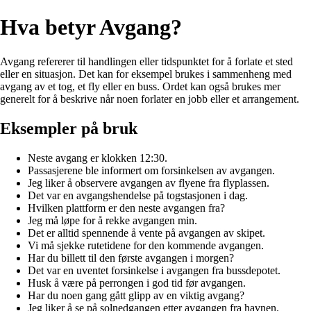
Hva betyr Avgang?
Avgang refererer til handlingen eller tidspunktet for å forlate et sted
eller en situasjon. Det kan for eksempel brukes i sammenheng med
avgang av et tog, et fly eller en buss. Ordet kan også brukes mer
generelt for å beskrive når noen forlater en jobb eller et arrangement.
Eksempler på bruk
Neste avgang er klokken 12:30.
Passasjerene ble informert om forsinkelsen av avgangen.
Jeg liker å observere avgangen av flyene fra flyplassen.
Det var en avgangshendelse på togstasjonen i dag.
Hvilken plattform er den neste avgangen fra?
Jeg må løpe for å rekke avgangen min.
Det er alltid spennende å vente på avgangen av skipet.
Vi må sjekke rutetidene for den kommende avgangen.
Har du billett til den første avgangen i morgen?
Det var en uventet forsinkelse i avgangen fra bussdepotet.
Husk å være på perrongen i god tid før avgangen.
Har du noen gang gått glipp av en viktig avgang?
Jeg liker å se på solnedgangen etter avgangen fra havnen.