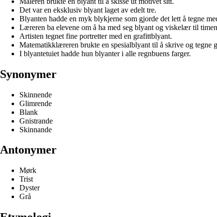
Maleren brukte en blyant til å skisse ut motivet sitt.
Det var en eksklusiv blyant laget av edelt tre.
Blyanten hadde en myk blykjerne som gjorde det lett å tegne me
Læreren ba elevene om å ha med seg blyant og viskelær til timen
Artisten tegnet fine portretter med en grafittblyant.
Matematikklæreren brukte en spesialblyant til å skrive og tegne g
I blyantetuiet hadde hun blyanter i alle regnbuens farger.
Synonymer
Skinnende
Glimrende
Blank
Gnistrande
Skinnande
Antonymer
Mørk
Trist
Dyster
Grå