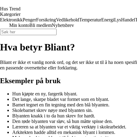
Hus Trend
Kategorier
Elektronikk
Penger
Forsikring
Vedlikehold
Temperatur
Energi
Lys
Handel
Min konto
Bli medlem
Nyhetsbrev
Hva betyr Bliant?
Bliant er ikke et vanlig norsk ord, og det ser ikke ut til å ha noen spe
en passende oversettelse eller forklaring.
Eksempler på bruk
Hun kjøpte en ny, fargerik blyant.
Det lange, skarpe bladet var formet som en blyant.
Barnet tegnet en fin tegning med den blå blyanten.
Skolebarnet skrev nøye med blyanten sin.
Blyanten knakk i to da hun skrev for hardt.
Den røde blyanten var sløv, så hun måtte spisse den.
Læreren sa at blyanten var et viktig verktøy i skolearbeidet.
Arkitekten hadde alltid en mekanisk blyant i lommen.