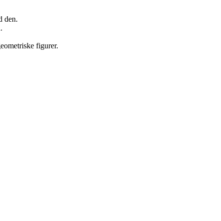
d den.
.
eometriske figurer.