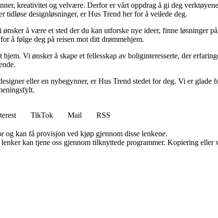
minner, kreativitet og velvære. Derfor er vårt oppdrag å gi deg verktøye
ller tidløse designløsninger, er Hus Trend her for å veilede deg.
i ønsker å være et sted der du kan utforske nye ideer, finne løsninger på u
r for å følge deg på reisen mot ditt drømmehjem.
t hjem. Vi ønsker å skape et fellesskap av boliginteresserte, der erfaring
rende.
esigner eller en nybegynner, er Hus Trend stedet for deg. Vi er glade fo
eningsfylt.
terest
TikTok
Mail
RSS
for og kan få provisjon ved kjøp gjennom disse lenkene.
n lenker kan tjene oss gjennom tilknyttede programmer. Kopiering eller v