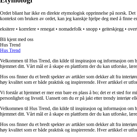
Etymologi
Ordet bliant har ikke en direkte etymologisk opprinnelse på norsk. Det k
kontekst om bruken av ordet, kan jeg kanskje hjelpe deg med å finne e
eksitere
•
korrelere
•
renegat
•
nomadefolk
•
snopp
•
geiteskjegg
•
over
Bli kjent med oss
Hus Trend
Hus Trend
Velkommen til Hus Trend, din kilde til inspirasjon og informasjon om bo
hjemmet ditt. Vårt mål er å skape en plattform der du kan utforske, lære 
Hos oss finner du et bredt spekter av artikler som dekker alt fra interi
høy kvalitet som er både praktisk og inspirerende. Hver artikkel er utfo
Vi forstår at hjemmet er mer enn bare en plass å bo; det er et sted for 
personlighet og livsstil. Uansett om du er på jakt etter trendy interiør e
Velkommen til Hus Trend, din kilde til inspirasjon og informasjon om bo
hjemmet ditt. Vårt mål er å skape en plattform der du kan utforske, lære 
Hos oss finner du et bredt spekter av artikler som dekker alt fra interi
høy kvalitet som er både praktisk og inspirerende. Hver artikkel er utfo