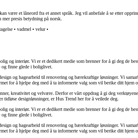
an være et låneord fra et annet språk. Jeg vil anbefale å se etter opprin
n mer presis betydning på norsk.
tagelse
•
vadmel
•
velur
•
lig og interiør. Vi er et dedikert medie som brenner for å gi deg de bes
og finne glede i boliglivet.
ørdesign og hagearbeid til renovering og bærekraftige løsninger. Vi sama
rmet for å hjelpe deg med å ta informerte valg som vil berike ditt hjem o
minner, kreativitet og velvære. Derfor er vårt oppdrag å gi deg verktøye
ller tidløse designløsninger, er Hus Trend her for å veilede deg.
lig og interiør. Vi er et dedikert medie som brenner for å gi deg de bes
og finne glede i boliglivet.
ørdesign og hagearbeid til renovering og bærekraftige løsninger. Vi sama
rmet for å hjelpe deg med å ta informerte valg som vil berike ditt hjem o