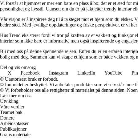
Vi forstår at hjemmet er mer enn bare en plass å bo; det er et sted for 
personlighet og livsstil. Uansett om du er på jakt etter trendy interiør e
Vår visjon er å inspirere deg til å ta steget mot et hjem som du elsker. V
bedre sted. Med jevnlige oppdateringer og friske perspektiver, er vi he
Hus Trend eksisterer fordi vi tror på kraften av et vakkert og funksjonel
interiør som ikke bare er informativ, men også inspirerende og engasje
Bli med oss på denne spennende reisen! Enten du er en erfaren interiørd
bolig med deg. Sammen kan vi skape et hjem som er både vakkert og m
Del og vis omsorg
X
Facebook
Instagram
LinkedIn
YouTube
Pin
© Uautorisert bruk er forbudt.
© Innholdet er beskyttet. Vi anbefaler produkter som vi selv står inne 
© Vi forbeholder oss alle rettigheter til materialet på denne siden. Noe
Lær mer om oss
Utvikling
Våre verdier
Teamet bak
Donere
Arbeidsplasser
Publikasjoner
Gratis materiale