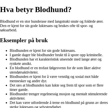
Hva betyr Blodhund?
Blodhund er en stor hunderase med langstrakt snute og foldede ører.
Den er kjent for sin gode luktesans og brukes ofte til spor- og
søksarbeid.
Eksempler på bruk
Blodhunden er kjent for sin gode luktesans.
I gamle dager ble blodhunder brukt til å spore opp kriminelle.
Blodhunden har et karakteristisk utseende med lange ører og
rynkete ansikt.
En blodhund er en trofast følgesvenn for de som liker aktive
utendørsaktiviteter.
Blodhunden er kjent for å være vennlig og sosial mot både
mennesker og andre dyr.
Det sies at blodhunden kan lukte seg frem til spor som er flere
timer gamle.
Blodhunder trenger regelmessig mosjon og mentalt stimulerende
aktiviteter.
Det kan være utfordrende å trene en blodhund på grunn av deres
sterke luktesans og selvstendighet.