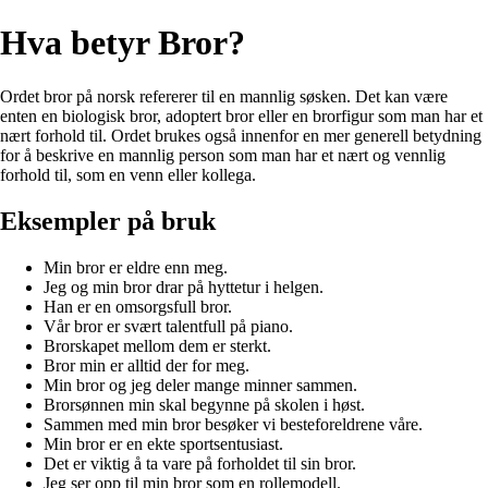
Hva betyr Bror?
Ordet bror på norsk refererer til en mannlig søsken. Det kan være
enten en biologisk bror, adoptert bror eller en brorfigur som man har et
nært forhold til. Ordet brukes også innenfor en mer generell betydning
for å beskrive en mannlig person som man har et nært og vennlig
forhold til, som en venn eller kollega.
Eksempler på bruk
Min bror er eldre enn meg.
Jeg og min bror drar på hyttetur i helgen.
Han er en omsorgsfull bror.
Vår bror er svært talentfull på piano.
Brorskapet mellom dem er sterkt.
Bror min er alltid der for meg.
Min bror og jeg deler mange minner sammen.
Brorsønnen min skal begynne på skolen i høst.
Sammen med min bror besøker vi besteforeldrene våre.
Min bror er en ekte sportsentusiast.
Det er viktig å ta vare på forholdet til sin bror.
Jeg ser opp til min bror som en rollemodell.