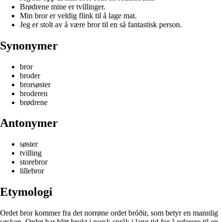
Brødrene mine er tvillinger.
Min bror er veldig flink til å lage mat.
Jeg er stolt av å være bror til en så fantastisk person.
Synonymer
bror
broder
brorsøster
broderen
brødrene
Antonymer
søster
tvilling
storebror
lillebror
Etymologi
Ordet bror kommer fra det norrøne ordet bróðir, som betyr en mannlig
søsken. Ordet har blitt brukt i norsk språk i lang tid for å referere til en