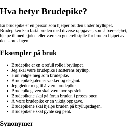
Hva betyr Brudepike?
En brudepike er en person som hjelper bruden under bryllupet.
Brudepiken kan bistå bruden med diverse oppgaver, som å bære sløret,
hjelpe til med kjolen eller være en generell støtte for bruden i løpet av
den store dagen.
Eksempler på bruk
Brudepike er en ærefull rolle i bryllupet.
Jeg skal være brudepike i søsterens bryllup.
Hun valgte meg som brudepike.
Brudepikekjolen er vakker og elegant.
Jeg gleder meg til å være brudepike.
Brudepikegaven skal være noe spesielt.
Brudepikene skal gå foran bruden i prosesjonen.
Å være brudepike er en viktig oppgave.
Brudepikene skal hjelpe bruden på bryllupsdagen.
Brudepikene skal pynte seg pent.
Synonymer