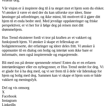
veilede deg.
Vår visjon er å inspirere deg til å ta steget mot et hjem som du elsker.
Vi ønsker å være et sted der du kan utforske nye ideer, finne
løsninger på utfordringer, og ikke minst, bli motivert til å gjøre ditt
hjem til et enda bedre sted. Med jevnlige oppdateringer og friske
perspektiver, er vi her for å følge deg på reisen mot ditt
drømmehjem.
Hus Trend eksisterer fordi vi tror på kraften av et vakkert og
funksjonelt hjem. Vi ønsker å skape et fellesskap av
boliginteresserte, der erfaringer og ideer deles fritt. Vi ønsker å
oppmuntre til en dialog om bolig og interiør som ikke bare er
informativ, men også inspirerende og engasjerende.
Bli med oss på denne spennende reisen! Enten du er en erfaren
interiørdesigner eller en nybegynner, er Hus Trend stedet for deg. Vi
er glade for å ha deg med, og vi ser frem til å dele vår lidenskap for
hjem og bolig med deg. Sammen kan vi skape et hjem som er både
vakkert og meningsfylt.
Del og vis omsorg
X
Facebook
Instagram
LinkedIn