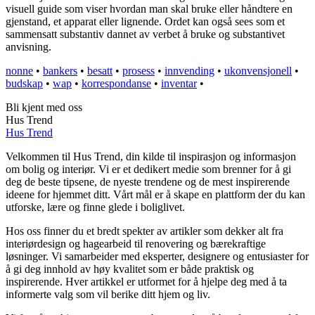
visuell guide som viser hvordan man skal bruke eller håndtere en
gjenstand, et apparat eller lignende. Ordet kan også sees som et
sammensatt substantiv dannet av verbet å bruke og substantivet
anvisning.
nonne
•
bankers
•
besatt
•
prosess
•
innvending
•
ukonvensjonell
•
budskap
•
wap
•
korrespondanse
•
inventar
•
Bli kjent med oss
Hus Trend
Hus Trend
Velkommen til Hus Trend, din kilde til inspirasjon og informasjon
om bolig og interiør. Vi er et dedikert medie som brenner for å gi
deg de beste tipsene, de nyeste trendene og de mest inspirerende
ideene for hjemmet ditt. Vårt mål er å skape en plattform der du kan
utforske, lære og finne glede i boliglivet.
Hos oss finner du et bredt spekter av artikler som dekker alt fra
interiørdesign og hagearbeid til renovering og bærekraftige
løsninger. Vi samarbeider med eksperter, designere og entusiaster for
å gi deg innhold av høy kvalitet som er både praktisk og
inspirerende. Hver artikkel er utformet for å hjelpe deg med å ta
informerte valg som vil berike ditt hjem og liv.