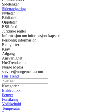
Sidelenker
Sidenavigering
Nyheter
Bibliotek
Oppdater
RSS-feed
Juridiske regler
Informasjon om informasjonskapsler
Personlig informasjon
Rettigheter
Krav
Adgang
Ansvarlighet
HusTrend.com
Norge Media
service@norgemedia.com
Hus Trend
Kategorier
Elektronikk
Penger
Forsikring
Vedlikehold
Temperatur