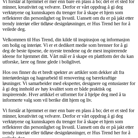
Vi forstår at hjemmet er mer enn bare en plass å bo; det er et sted for
minner, kreativitet og velvære. Derfor er vårt oppdrag å gi deg
verktøyene og kunnskapen du trenger for å skape et hjem som
reflekterer din personlighet og livsstil. Uansett om du er på jakt etter
trendy interiør eller tidløse designløsninger, er Hus Trend her for å
veilede deg.
Velkommen til Hus Trend, din kilde til inspirasjon og informasjon
om bolig og interiør. Vi er et dedikert medie som brenner for å gi
deg de beste tipsene, de nyeste trendene og de mest inspirerende
ideene for hjemmet ditt. Vårt mål er å skape en plattform der du kan
utforske, lære og finne glede i boliglivet.
Hos oss finner du et bredt spekter av artikler som dekker alt fra
interiørdesign og hagearbeid til renovering og bærekraftige
løsninger. Vi samarbeider med eksperter, designere og entusiaster for
å gi deg innhold av høy kvalitet som er både praktisk og
inspirerende. Hver artikkel er utformet for å hjelpe deg med å ta
informerte valg som vil berike ditt hjem og liv.
Vi forstår at hjemmet er mer enn bare en plass å bo; det er et sted for
minner, kreativitet og velvære. Derfor er vårt oppdrag å gi deg
verktøyene og kunnskapen du trenger for å skape et hjem som
reflekterer din personlighet og livsstil. Uansett om du er på jakt etter
trendy interiør eller tidløse designløsninger, er Hus Trend her for å