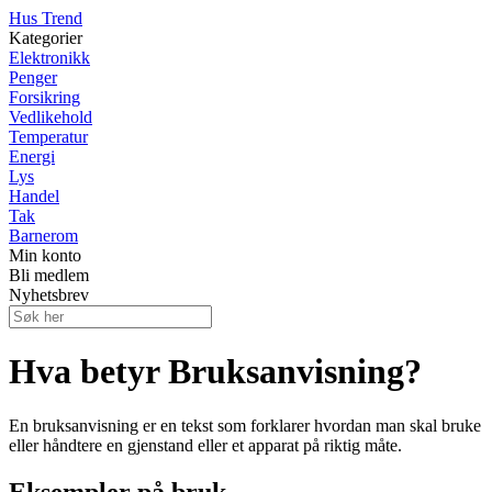
Hus Trend
Kategorier
Elektronikk
Penger
Forsikring
Vedlikehold
Temperatur
Energi
Lys
Handel
Tak
Barnerom
Min konto
Bli medlem
Nyhetsbrev
Hva betyr Bruksanvisning?
En bruksanvisning er en tekst som forklarer hvordan man skal bruke
eller håndtere en gjenstand eller et apparat på riktig måte.
Eksempler på bruk