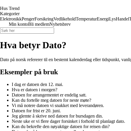
Hus Trend
Kategorier
Elektronikk
Penger
Forsikring
Vedlikehold
Temperatur
Energi
Lys
Handel
Min konto
Bli medlem
Nyhetsbrev
Hva betyr Dato?
Dato på norsk refererer til en bestemt kalenderdag eller tidspunkt, vanl
Eksempler på bruk
I dag er datoen den 12. mai.
Hva er datoen i morgen?
Datoen for arrangementet er endelig satt.
Kan du fortelle meg datoen for neste møte?
Vi må notere datoen vi snakket med leverandøren.
Datoen for frist er 20. juni.
Jeg glemte å skrive ned datoen for bursdagen din.
Neste uke er vi flere dager forsinket i forhold til planlagt dato.
Kan du bekrefte den nøyaktige datoen for reisen din?