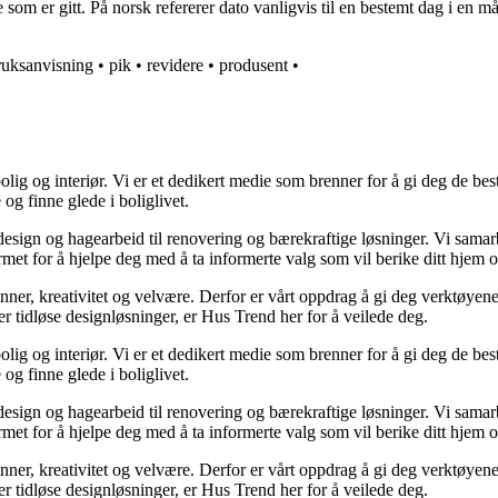
 som er gitt. På norsk refererer dato vanligvis til en bestemt dag i en m
ruksanvisning
•
pik
•
revidere
•
produsent
•
lig og interiør. Vi er et dedikert medie som brenner for å gi deg de bes
og finne glede i boliglivet.
ørdesign og hagearbeid til renovering og bærekraftige løsninger. Vi sama
rmet for å hjelpe deg med å ta informerte valg som vil berike ditt hjem o
minner, kreativitet og velvære. Derfor er vårt oppdrag å gi deg verktøye
ller tidløse designløsninger, er Hus Trend her for å veilede deg.
lig og interiør. Vi er et dedikert medie som brenner for å gi deg de bes
og finne glede i boliglivet.
ørdesign og hagearbeid til renovering og bærekraftige løsninger. Vi sama
rmet for å hjelpe deg med å ta informerte valg som vil berike ditt hjem o
minner, kreativitet og velvære. Derfor er vårt oppdrag å gi deg verktøye
ller tidløse designløsninger, er Hus Trend her for å veilede deg.