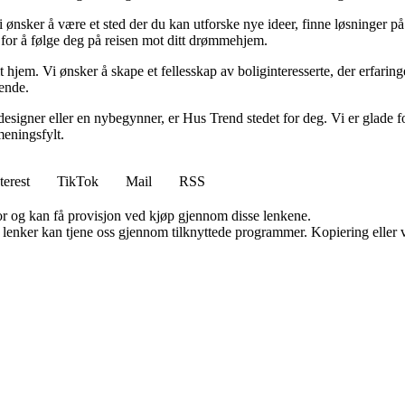
i ønsker å være et sted der du kan utforske nye ideer, finne løsninger på u
r for å følge deg på reisen mot ditt drømmehjem.
t hjem. Vi ønsker å skape et fellesskap av boliginteresserte, der erfaring
rende.
esigner eller en nybegynner, er Hus Trend stedet for deg. Vi er glade fo
eningsfylt.
terest
TikTok
Mail
RSS
for og kan få provisjon ved kjøp gjennom disse lenkene.
n lenker kan tjene oss gjennom tilknyttede programmer. Kopiering eller v