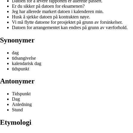
Datoen for å levere rapporten er allerede passert.
Er du sikker på datoen for eksamenen?
Jeg har allerede markert datoen i kalenderen min.
Husk å sjekke datoen på kontrakten nøye.
Vi må flytte datoene for prosjektet på grunn av forsinkelser.
Datoen for arrangementet kan endres på grunn av værforhold.
Synonymer
dag
tidsangivelse
kalendarisk dag
tidspunkt
Antonymer
Tidspunkt
Dag
Anledning
Stund
Etymologi