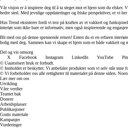
Vår visjon er å inspirere deg til å ta steget mot et hjem som du elsker. V
bedre sted. Med jevnlige oppdateringer og friske perspektiver, er vi he
Hus Trend eksisterer fordi vi tror på kraften av et vakkert og funksjonel
interiør som ikke bare er informativ, men også inspirerende og engasje
Bli med oss på denne spennende reisen! Enten du er en erfaren interiørd
bolig med deg. Sammen kan vi skape et hjem som er både vakkert og m
Del og vis omsorg
X
Facebook
Instagram
LinkedIn
YouTube
Pin
© Uautorisert bruk er forbudt.
© Innholdet er beskyttet. Vi anbefaler produkter som vi selv står inne 
© Vi forbeholder oss alle rettigheter til materialet på denne siden. Noe
Lær mer om oss
Utvikling
Våre verdier
Teamet bak
Donere
Arbeidsplasser
Publikasjoner
Gratis materiale
Kampanjer
Vurderinger