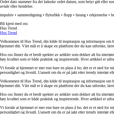
Ordet dato stammer fra det latinske ordet datum, som betyr gitt eller noe
avtale eller hendelse.
impulsiv
•
sammenligning
•
flytrafikk
•
flopp
•
farang
•
erkjennelse
•
b
Bli kjent med oss
Hus Trend
Hus Trend
Velkommen til Hus Trend, din kilde til inspirasjon og informasjon om bo
hjemmet ditt. Vårt mål er å skape en plattform der du kan utforske, lære 
Hos oss finner du et bredt spekter av artikler som dekker alt fra interi
høy kvalitet som er både praktisk og inspirerende. Hver artikkel er utfo
Vi forstår at hjemmet er mer enn bare en plass å bo; det er et sted for 
personlighet og livsstil. Uansett om du er på jakt etter trendy interiør e
Velkommen til Hus Trend, din kilde til inspirasjon og informasjon om bo
hjemmet ditt. Vårt mål er å skape en plattform der du kan utforske, lære 
Hos oss finner du et bredt spekter av artikler som dekker alt fra interi
høy kvalitet som er både praktisk og inspirerende. Hver artikkel er utfo
Vi forstår at hjemmet er mer enn bare en plass å bo; det er et sted for 
personlighet og livsstil. Uansett om du er på jakt etter trendy interiør e