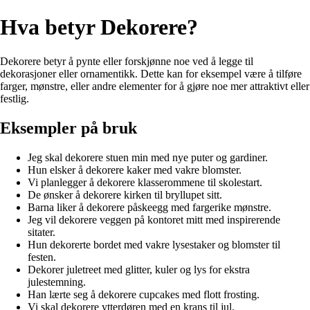
Hva betyr Dekorere?
Dekorere betyr å pynte eller forskjønne noe ved å legge til
dekorasjoner eller ornamentikk. Dette kan for eksempel være å tilføre
farger, mønstre, eller andre elementer for å gjøre noe mer attraktivt eller
festlig.
Eksempler på bruk
Jeg skal dekorere stuen min med nye puter og gardiner.
Hun elsker å dekorere kaker med vakre blomster.
Vi planlegger å dekorere klasserommene til skolestart.
De ønsker å dekorere kirken til bryllupet sitt.
Barna liker å dekorere påskeegg med fargerike mønstre.
Jeg vil dekorere veggen på kontoret mitt med inspirerende
sitater.
Hun dekorerte bordet med vakre lysestaker og blomster til
festen.
Dekorer juletreet med glitter, kuler og lys for ekstra
julestemning.
Han lærte seg å dekorere cupcakes med flott frosting.
Vi skal dekorere ytterdøren med en krans til jul.