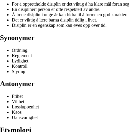
For å opprettholde disiplin er det viktig å ha klare mål foran seg.
En disiplinert person er ofte respektert av andre.
Å trene disiplin i unge år kan bidra til å forme en god karakter.
Det er viktig å lære barna disiplin tidlig i livet.
Disiplin er en egenskap som kan øves opp over tid.
Synonymer
Ordning
Reglement
Lydighet
Kontroll
Styring
Antonymer
Frihet
Villhet
Løssluppenhet
Kaos
Uansvarlighet
Etymologi