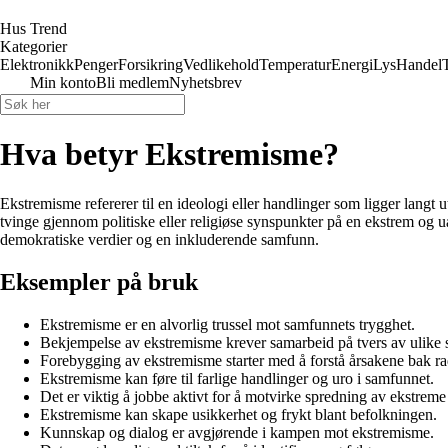
Hus Trend
Kategorier
Elektronikk
Penger
Forsikring
Vedlikehold
Temperatur
Energi
Lys
Handel
Min konto
Bli medlem
Nyhetsbrev
Hva betyr Ekstremisme?
Ekstremisme refererer til en ideologi eller handlinger som ligger langt 
tvinge gjennom politiske eller religiøse synspunkter på en ekstrem og ua
demokratiske verdier og en inkluderende samfunn.
Eksempler på bruk
Ekstremisme er en alvorlig trussel mot samfunnets trygghet.
Bekjempelse av ekstremisme krever samarbeid på tvers av ulike s
Forebygging av ekstremisme starter med å forstå årsakene bak rad
Ekstremisme kan føre til farlige handlinger og uro i samfunnet.
Det er viktig å jobbe aktivt for å motvirke spredning av ekstreme 
Ekstremisme kan skape usikkerhet og frykt blant befolkningen.
Kunnskap og dialog er avgjørende i kampen mot ekstremisme.