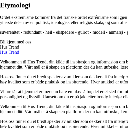
Etymologi
Ordet ekstremisme kommer fra det franske ordet extrémisme som igjen sta
ytterste delen av en politisk, ideologisk eller religiøs skala, og som of
suverenitet
•
redundant
•
heil
•
ekspedere
•
gulrot
•
modell
•
anmarsj
•
Bli kjent med oss
Hus Trend
Hus Trend
Velkommen til Hus Trend, din kilde til inspirasjon og informasjon om bo
hjemmet ditt. Vårt mål er å skape en plattform der du kan utforske, lære 
Hos oss finner du et bredt spekter av artikler som dekker alt fra interi
høy kvalitet som er både praktisk og inspirerende. Hver artikkel er utfo
Vi forstår at hjemmet er mer enn bare en plass å bo; det er et sted for 
personlighet og livsstil. Uansett om du er på jakt etter trendy interiør e
Velkommen til Hus Trend, din kilde til inspirasjon og informasjon om bo
hjemmet ditt. Vårt mål er å skape en plattform der du kan utforske, lære 
Hos oss finner du et bredt spekter av artikler som dekker alt fra interi
høy kvalitet som er både praktisk og inspirerende. Hver artikkel er utfo