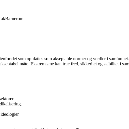
Tak
Barnerom
utenfor det som oppfattes som akseptable normer og verdier i samfunnet. 
kseptabel måte. Ekstremisme kan true fred, sikkerhet og stabilitet i sam
ektorer.
ikalisering.
ideologier.