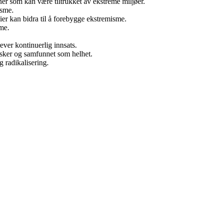
ner som kan være tiltrukket av ekstreme miljøer.
isme.
r kan bidra til å forebygge ekstremisme.
sme.
ver kontinuerlig innsats.
ker og samfunnet som helhet.
radikalisering.