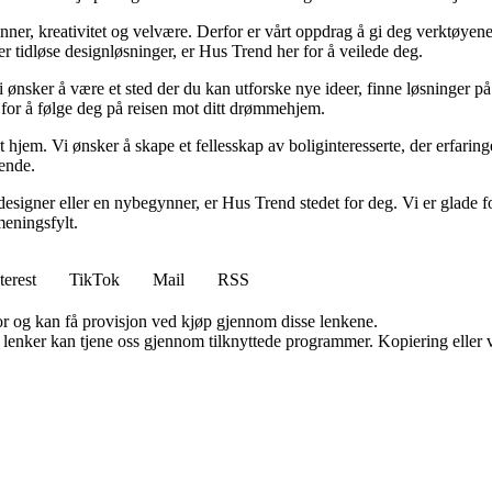
minner, kreativitet og velvære. Derfor er vårt oppdrag å gi deg verktøye
ller tidløse designløsninger, er Hus Trend her for å veilede deg.
i ønsker å være et sted der du kan utforske nye ideer, finne løsninger på u
r for å følge deg på reisen mot ditt drømmehjem.
t hjem. Vi ønsker å skape et fellesskap av boliginteresserte, der erfaring
rende.
esigner eller en nybegynner, er Hus Trend stedet for deg. Vi er glade fo
eningsfylt.
terest
TikTok
Mail
RSS
for og kan få provisjon ved kjøp gjennom disse lenkene.
n lenker kan tjene oss gjennom tilknyttede programmer. Kopiering eller v