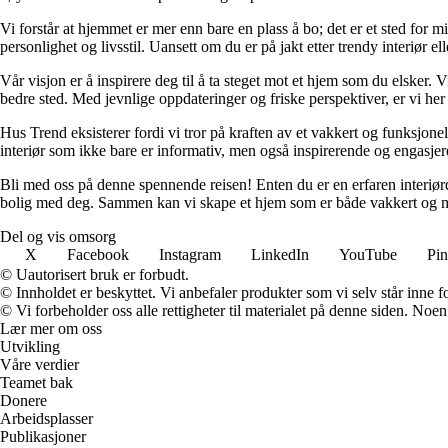
Vi forstår at hjemmet er mer enn bare en plass å bo; det er et sted for 
personlighet og livsstil. Uansett om du er på jakt etter trendy interiør e
Vår visjon er å inspirere deg til å ta steget mot et hjem som du elsker. V
bedre sted. Med jevnlige oppdateringer og friske perspektiver, er vi he
Hus Trend eksisterer fordi vi tror på kraften av et vakkert og funksjonel
interiør som ikke bare er informativ, men også inspirerende og engasje
Bli med oss på denne spennende reisen! Enten du er en erfaren interiørd
bolig med deg. Sammen kan vi skape et hjem som er både vakkert og m
Del og vis omsorg
X
Facebook
Instagram
LinkedIn
YouTube
Pin
© Uautorisert bruk er forbudt.
© Innholdet er beskyttet. Vi anbefaler produkter som vi selv står inne 
© Vi forbeholder oss alle rettigheter til materialet på denne siden. Noe
Lær mer om oss
Utvikling
Våre verdier
Teamet bak
Donere
Arbeidsplasser
Publikasjoner