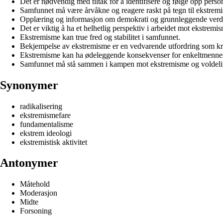
Det er nødvendig med tiltak for å identifisere og følge opp perso
Samfunnet må være årvåkne og reagere raskt på tegn til ekstrem
Opplæring og informasjon om demokrati og grunnleggende verdie
Det er viktig å ha et helhetlig perspektiv i arbeidet mot ekstremi
Ekstremisme kan true fred og stabilitet i samfunnet.
Bekjempelse av ekstremisme er en vedvarende utfordring som kre
Ekstremisme kan ha ødeleggende konsekvenser for enkeltmennes
Samfunnet må stå sammen i kampen mot ekstremisme og voldelig 
Synonymer
radikalisering
ekstremismefare
fundamentalisme
ekstrem ideologi
ekstremistisk aktivitet
Antonymer
Måtehold
Moderasjon
Midte
Forsoning