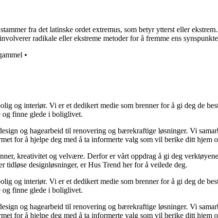
mmer fra det latinske ordet extremus, som betyr ytterst eller ekstrem. 
te involverer radikale eller ekstreme metoder for å fremme ens synspunkte
gammel
•
lig og interiør. Vi er et dedikert medie som brenner for å gi deg de bes
og finne glede i boliglivet.
ørdesign og hagearbeid til renovering og bærekraftige løsninger. Vi sama
rmet for å hjelpe deg med å ta informerte valg som vil berike ditt hjem o
minner, kreativitet og velvære. Derfor er vårt oppdrag å gi deg verktøye
ller tidløse designløsninger, er Hus Trend her for å veilede deg.
lig og interiør. Vi er et dedikert medie som brenner for å gi deg de bes
og finne glede i boliglivet.
ørdesign og hagearbeid til renovering og bærekraftige løsninger. Vi sama
rmet for å hjelpe deg med å ta informerte valg som vil berike ditt hjem o