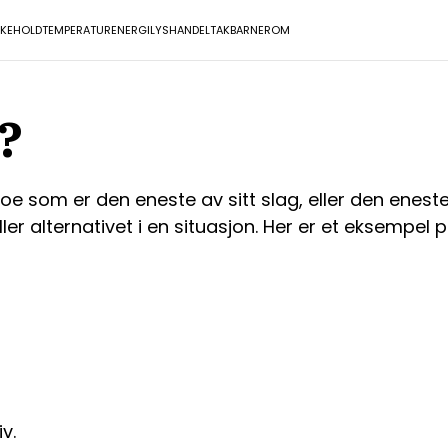
IKEHOLD
TEMPERATUR
ENERGI
LYS
HANDEL
TAK
BARNEROM
?
oe som er den eneste av sitt slag, eller den enest
r alternativet i en situasjon. Her er et eksempel p
v.