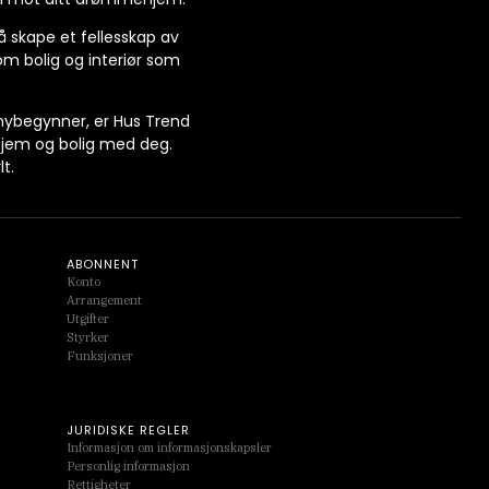
 å skape et fellesskap av
 om bolig og interiør som
.
 nybegynner, er Hus Trend
r hjem og bolig med deg.
t.
ABONNENT
Konto
Arrangement
Utgifter
Styrker
Funksjoner
JURIDISKE REGLER
Informasjon om informasjonskapsler
Personlig informasjon
Rettigheter