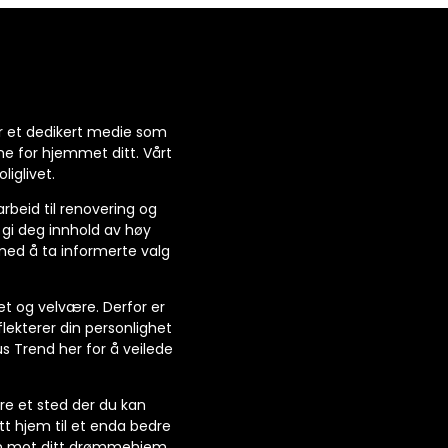
 er et dedikert medie som
ne for hjemmet ditt. Vårt
liglivet.
arbeid til renovering og
 gi deg innhold av høy
 med å ta informerte valg
et og velvære. Derfor er
ekterer din personlighet
Hus Trend her for å veilede
ære et sted der du kan
itt hjem til et enda bedre
isen mot ditt drømmehjem.