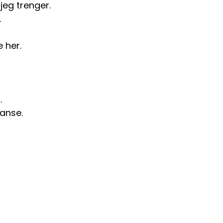
jeg trenger.
.
 her.
.
danse.