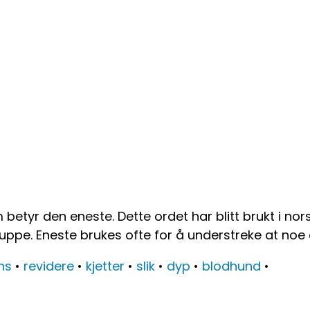
etyr den eneste. Dette ordet har blitt brukt i nors
ruppe. Eneste brukes ofte for å understreke at noe er
ns
•
revidere
•
kjetter
•
slik
•
dyp
•
blodhund
•