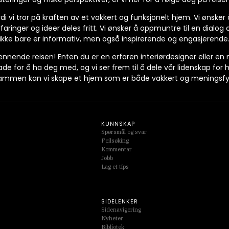
di vi tror på kraften av et vakkert og funksjonelt hjem. Vi ønsker
rfaringer og ideer deles fritt. Vi ønsker å oppmuntre til en dialog
ikke bare er informativ, men også inspirerende og engasjerende
nnende reisen! Enten du er en erfaren interiørdesigner eller en
lade for å ha deg med, og vi ser frem til å dele vår lidenskap fo
ammen kan vi skape et hjem som er både vakkert og meningsfyl
KUNNSKAP
Spørsmål og svar
Feilsøking
Kommentar
Jobb
Lag et tips
SIDELENKER
Sidenavigering
Nyheter
Bibliotek