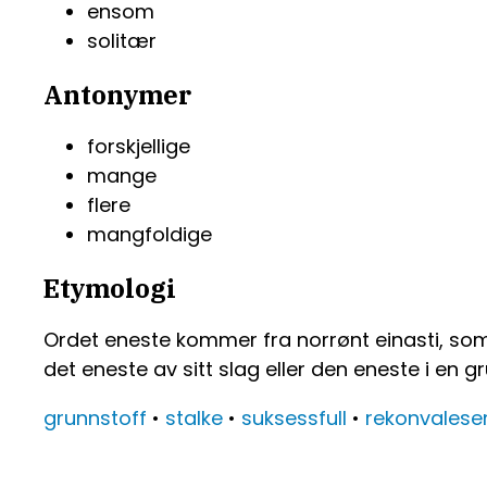
ensom
solitær
Antonymer
forskjellige
mange
flere
mangfoldige
Etymologi
Ordet eneste kommer fra norrønt einasti, som b
det eneste av sitt slag eller den eneste i en g
grunnstoff
•
stalke
•
suksessfull
•
rekonvalese