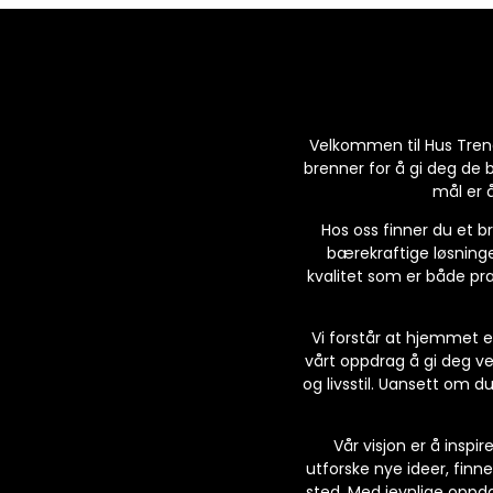
Velkommen til Hus Trend,
brenner for å gi deg de 
mål er å
Hos oss finner du et br
bærekraftige løsninge
kvalitet som er både pra
Vi forstår at hjemmet e
vårt oppdrag å gi deg v
og livsstil. Uansett om du
Vår visjon er å inspi
utforske nye ideer, finne
sted. Med jevnlige oppda