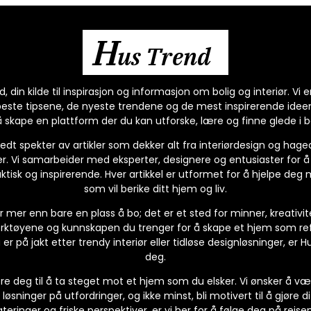
H
us Trend
 din kilde til inspirasjon og informasjon om bolig og interiør. Vi
beste tipsene, de nyeste trendene og de mest inspirerende idee
 skape en plattform der du kan utforske, lære og finne glede i bo
edt spekter av artikler som dekker alt fra interiørdesign og hage
r. Vi samarbeider med eksperter, designere og entusiaster for å
ktisk og inspirerende. Hver artikkel er utformet for å hjelpe deg
som vil berike ditt hjem og liv.
r mer enn bare en plass å bo; det er et sted for minner, kreativit
erktøyene og kunnskapen du trenger for å skape et hjem som refl
 er på jakt etter trendy interiør eller tidløse designløsninger, er 
deg.
rere deg til å ta steget mot et hjem som du elsker. Vi ønsker å v
 løsninger på utfordringer, og ikke minst, bli motivert til å gjøre d
teringer og friske perspektiver, er vi her for å følge deg på re