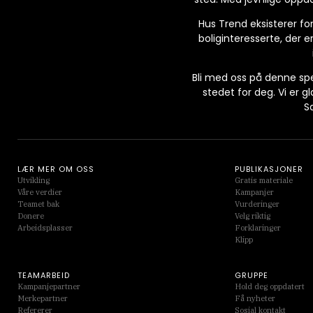
Hus Trend eksisterer for
boliginteresserte, der e
Bli med oss på denne spe
stedet for deg. Vi er g
S
LÆR MER OM OSS
PUBLIKASJONER
Utvikling
Gratis materiale
Våre verdier
Kampanjer
Teamet bak
Vurderinger
Donere
Velg riktig
Arbeidsplasser
Forklaringer
Klipp
TEAMARBEID
GRUPPE
Kampanjepartner
Hold deg oppdatert
Merkepartner
Få nyheter
Refererer
Sosial kontakt