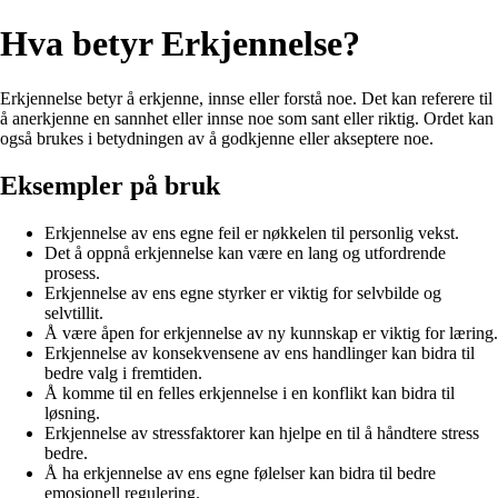
Hva betyr Erkjennelse?
Erkjennelse betyr å erkjenne, innse eller forstå noe. Det kan referere til
å anerkjenne en sannhet eller innse noe som sant eller riktig. Ordet kan
også brukes i betydningen av å godkjenne eller akseptere noe.
Eksempler på bruk
Erkjennelse av ens egne feil er nøkkelen til personlig vekst.
Det å oppnå erkjennelse kan være en lang og utfordrende
prosess.
Erkjennelse av ens egne styrker er viktig for selvbilde og
selvtillit.
Å være åpen for erkjennelse av ny kunnskap er viktig for læring.
Erkjennelse av konsekvensene av ens handlinger kan bidra til
bedre valg i fremtiden.
Å komme til en felles erkjennelse i en konflikt kan bidra til
løsning.
Erkjennelse av stressfaktorer kan hjelpe en til å håndtere stress
bedre.
Å ha erkjennelse av ens egne følelser kan bidra til bedre
emosjonell regulering.