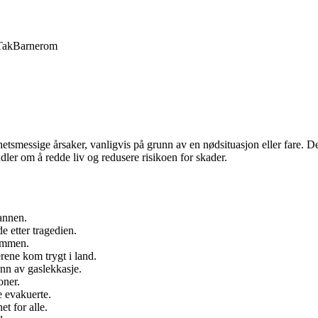
Tak
Barnerom
tsmessige årsaker, vanligvis på grunn av en nødsituasjon eller fare. D
ndler om å redde liv og redusere risikoen for skader.
annen.
 etter tragedien.
ommen.
rene kom trygt i land.
nn av gaslekkasje.
oner.
e evakuerte.
t for alle.