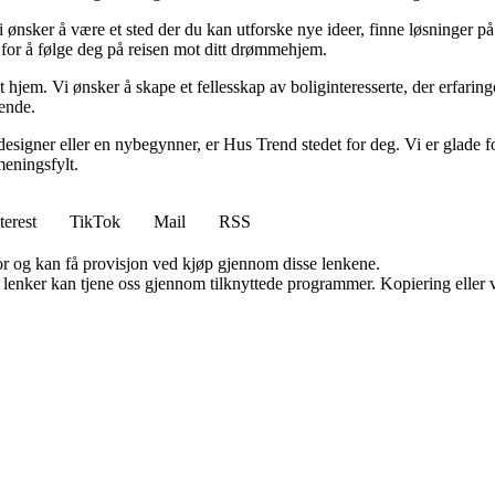
i ønsker å være et sted der du kan utforske nye ideer, finne løsninger på u
r for å følge deg på reisen mot ditt drømmehjem.
t hjem. Vi ønsker å skape et fellesskap av boliginteresserte, der erfaring
rende.
esigner eller en nybegynner, er Hus Trend stedet for deg. Vi er glade fo
eningsfylt.
terest
TikTok
Mail
RSS
for og kan få provisjon ved kjøp gjennom disse lenkene.
n lenker kan tjene oss gjennom tilknyttede programmer. Kopiering eller v