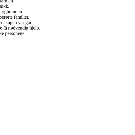
larmen.
nikk.
skogbrannen.
berørte familier.
redskapen var god.
ne få nødvendig hjelp.
ke personene.