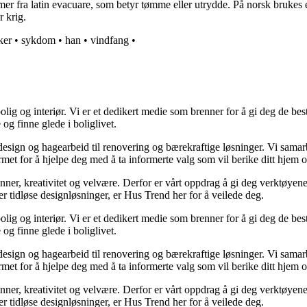
r fra latin evacuare, som betyr tømme eller utrydde. På norsk brukes e
r krig.
ker
•
sykdom
•
han
•
vindfang
•
lig og interiør. Vi er et dedikert medie som brenner for å gi deg de bes
og finne glede i boliglivet.
ørdesign og hagearbeid til renovering og bærekraftige løsninger. Vi sama
rmet for å hjelpe deg med å ta informerte valg som vil berike ditt hjem o
minner, kreativitet og velvære. Derfor er vårt oppdrag å gi deg verktøye
ller tidløse designløsninger, er Hus Trend her for å veilede deg.
lig og interiør. Vi er et dedikert medie som brenner for å gi deg de bes
og finne glede i boliglivet.
ørdesign og hagearbeid til renovering og bærekraftige løsninger. Vi sama
rmet for å hjelpe deg med å ta informerte valg som vil berike ditt hjem o
minner, kreativitet og velvære. Derfor er vårt oppdrag å gi deg verktøye
ller tidløse designløsninger, er Hus Trend her for å veilede deg.