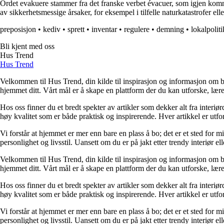
Ordet evakuere stammer fra det franske verbet évacuer, som igjen komme
av sikkerhetsmessige årsaker, for eksempel i tilfelle naturkatastrofer elle
preposisjon
•
kediv
•
sprett
•
inventar
•
regulere
•
demning
•
lokalpoliti
Bli kjent med oss
Hus Trend
Hus Trend
Velkommen til Hus Trend, din kilde til inspirasjon og informasjon om bo
hjemmet ditt. Vårt mål er å skape en plattform der du kan utforske, lære 
Hos oss finner du et bredt spekter av artikler som dekker alt fra interi
høy kvalitet som er både praktisk og inspirerende. Hver artikkel er utfo
Vi forstår at hjemmet er mer enn bare en plass å bo; det er et sted for 
personlighet og livsstil. Uansett om du er på jakt etter trendy interiør e
Velkommen til Hus Trend, din kilde til inspirasjon og informasjon om bo
hjemmet ditt. Vårt mål er å skape en plattform der du kan utforske, lære 
Hos oss finner du et bredt spekter av artikler som dekker alt fra interi
høy kvalitet som er både praktisk og inspirerende. Hver artikkel er utfo
Vi forstår at hjemmet er mer enn bare en plass å bo; det er et sted for 
personlighet og livsstil. Uansett om du er på jakt etter trendy interiør e