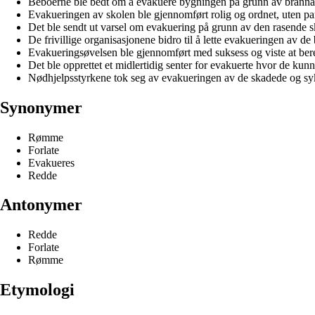
Beboerne ble bedt om å evakuere bygningen på grunn av branna
Evakueringen av skolen ble gjennomført rolig og ordnet, uten pa
Det ble sendt ut varsel om evakuering på grunn av den rasende 
De frivillige organisasjonene bidro til å lette evakueringen av de 
Evakueringsøvelsen ble gjennomført med suksess og viste at be
Det ble opprettet et midlertidig senter for evakuerte hvor de kun
Nødhjelpsstyrkene tok seg av evakueringen av de skadede og sy
Synonymer
Rømme
Forlate
Evakueres
Redde
Antonymer
Redde
Forlate
Rømme
Etymologi