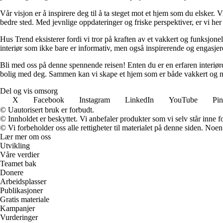
Vår visjon er å inspirere deg til å ta steget mot et hjem som du elsker. V
bedre sted. Med jevnlige oppdateringer og friske perspektiver, er vi he
Hus Trend eksisterer fordi vi tror på kraften av et vakkert og funksjonel
interiør som ikke bare er informativ, men også inspirerende og engasje
Bli med oss på denne spennende reisen! Enten du er en erfaren interiørd
bolig med deg. Sammen kan vi skape et hjem som er både vakkert og m
Del og vis omsorg
X
Facebook
Instagram
LinkedIn
YouTube
Pin
© Uautorisert bruk er forbudt.
© Innholdet er beskyttet. Vi anbefaler produkter som vi selv står inne 
© Vi forbeholder oss alle rettigheter til materialet på denne siden. Noe
Lær mer om oss
Utvikling
Våre verdier
Teamet bak
Donere
Arbeidsplasser
Publikasjoner
Gratis materiale
Kampanjer
Vurderinger