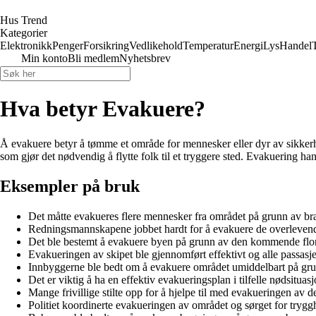
Hus Trend
Kategorier
Elektronikk
Penger
Forsikring
Vedlikehold
Temperatur
Energi
Lys
Handel
Min konto
Bli medlem
Nyhetsbrev
Hva betyr Evakuere?
Å evakuere betyr å tømme et område for mennesker eller dyr av sikkerhe
som gjør det nødvendig å flytte folk til et tryggere sted. Evakuering ha
Eksempler på bruk
Det måtte evakueres flere mennesker fra området på grunn av br
Redningsmannskapene jobbet hardt for å evakuere de overlevende
Det ble bestemt å evakuere byen på grunn av den kommende fl
Evakueringen av skipet ble gjennomført effektivt og alle passasje
Innbyggerne ble bedt om å evakuere området umiddelbart på gru
Det er viktig å ha en effektiv evakueringsplan i tilfelle nødsituasj
Mange frivillige stilte opp for å hjelpe til med evakueringen av d
Politiet koordinerte evakueringen av området og sørget for trygghe