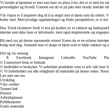
Vi forstår at hjemmet er mer enn bare en plass å bo; det er et sted for 
personlighet og livsstil. Uansett om du er på jakt etter trendy interiør e
Vår visjon er å inspirere deg til å ta steget mot et hjem som du elsker. V
bedre sted. Med jevnlige oppdateringer og friske perspektiver, er vi he
Hus Trend eksisterer fordi vi tror på kraften av et vakkert og funksjonel
interiør som ikke bare er informativ, men også inspirerende og engasje
Bli med oss på denne spennende reisen! Enten du er en erfaren interiørd
bolig med deg. Sammen kan vi skape et hjem som er både vakkert og m
Del og vis omsorg
X
Facebook
Instagram
LinkedIn
YouTube
Pin
© Uautorisert bruk er forbudt.
© Innholdet er beskyttet. Vi anbefaler produkter som vi selv står inne 
© Vi forbeholder oss alle rettigheter til materialet på denne siden. Noe
Lær mer om oss
Utvikling
Våre verdier
Teamet bak
Donere
Arbeidsplasser
Publikasjoner
Gratis materiale