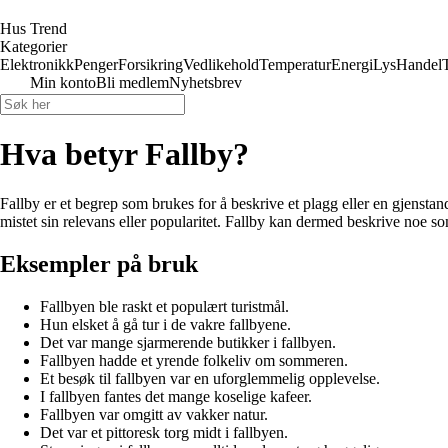
Hus Trend
Kategorier
Elektronikk
Penger
Forsikring
Vedlikehold
Temperatur
Energi
Lys
Handel
Min konto
Bli medlem
Nyhetsbrev
Hva betyr Fallby?
Fallby er et begrep som brukes for å beskrive et plagg eller en gjensta
mistet sin relevans eller popularitet. Fallby kan dermed beskrive noe s
Eksempler på bruk
Fallbyen ble raskt et populært turistmål.
Hun elsket å gå tur i de vakre fallbyene.
Det var mange sjarmerende butikker i fallbyen.
Fallbyen hadde et yrende folkeliv om sommeren.
Et besøk til fallbyen var en uforglemmelig opplevelse.
I fallbyen fantes det mange koselige kafeer.
Fallbyen var omgitt av vakker natur.
Det var et pittoresk torg midt i fallbyen.