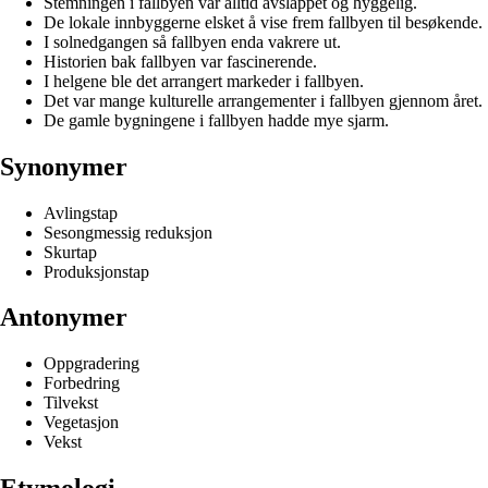
Stemningen i fallbyen var alltid avslappet og hyggelig.
De lokale innbyggerne elsket å vise frem fallbyen til besøkende.
I solnedgangen så fallbyen enda vakrere ut.
Historien bak fallbyen var fascinerende.
I helgene ble det arrangert markeder i fallbyen.
Det var mange kulturelle arrangementer i fallbyen gjennom året.
De gamle bygningene i fallbyen hadde mye sjarm.
Synonymer
Avlingstap
Sesongmessig reduksjon
Skurtap
Produksjonstap
Antonymer
Oppgradering
Forbedring
Tilvekst
Vegetasjon
Vekst