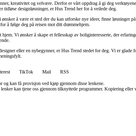
minner, kreativitet og velvære. Derfor er vårt oppdrag å gi deg verktøye
ller tidløse designløsninger, er Hus Trend her for å veilede deg.
i ønsker å være et sted der du kan utforske nye ideer, finne løsninger på u
r for å følge deg på reisen mot ditt drømmehjem.
t hjem. Vi ønsker å skape et fellesskap av boliginteresserte, der erfaring
rende.
esigner eller en nybegynner, er Hus Trend stedet for deg. Vi er glade fo
eningsfylt.
terest
TikTok
Mail
RSS
for og kan få provisjon ved kjøp gjennom disse lenkene.
n lenker kan tjene oss gjennom tilknyttede programmer. Kopiering eller v