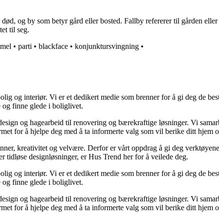
r død, og by som betyr gård eller bosted. Fallby refererer til gården elle
et til seg.
mel
•
parti
•
blackface
•
konjunktursvingning
•
lig og interiør. Vi er et dedikert medie som brenner for å gi deg de bes
og finne glede i boliglivet.
ørdesign og hagearbeid til renovering og bærekraftige løsninger. Vi sama
rmet for å hjelpe deg med å ta informerte valg som vil berike ditt hjem o
minner, kreativitet og velvære. Derfor er vårt oppdrag å gi deg verktøye
ller tidløse designløsninger, er Hus Trend her for å veilede deg.
lig og interiør. Vi er et dedikert medie som brenner for å gi deg de bes
og finne glede i boliglivet.
ørdesign og hagearbeid til renovering og bærekraftige løsninger. Vi sama
rmet for å hjelpe deg med å ta informerte valg som vil berike ditt hjem o