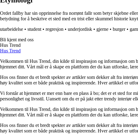
Etymologi
Ordet fallby har sin opprinnelse fra norrønt fallr som betyr skjebne elle
betydning for å beskrive et sted med en trist eller skummel historie knytt
utarbeidelse
•
student
•
regresjon
•
underjordisk
•
gjerne
•
burger
•
gam
Bli kjent med oss
Hus Trend
Hus Trend
Velkommen til Hus Trend, din kilde til inspirasjon og informasjon om bo
hjemmet ditt. Vårt mål er å skape en plattform der du kan utforske, lære 
Hos oss finner du et bredt spekter av artikler som dekker alt fra interi
høy kvalitet som er både praktisk og inspirerende. Hver artikkel er utfo
Vi forstår at hjemmet er mer enn bare en plass å bo; det er et sted for 
personlighet og livsstil. Uansett om du er på jakt etter trendy interiør e
Velkommen til Hus Trend, din kilde til inspirasjon og informasjon om bo
hjemmet ditt. Vårt mål er å skape en plattform der du kan utforske, lære 
Hos oss finner du et bredt spekter av artikler som dekker alt fra interi
høy kvalitet som er både praktisk og inspirerende. Hver artikkel er utfo