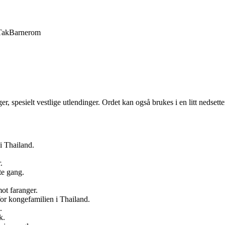
Tak
Barnerom
nger, spesielt vestlige utlendinger. Ordet kan også brukes i en litt neds
i Thailand.
.
te gang.
ot faranger.
r kongefamilien i Thailand.
.
k.