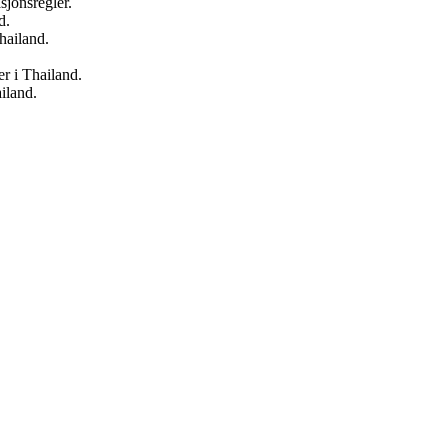
sjonsregler.
d.
hailand.
er i Thailand.
ailand.