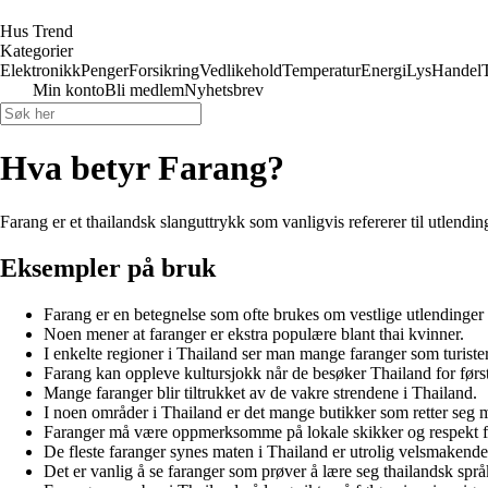
Hus Trend
Kategorier
Elektronikk
Penger
Forsikring
Vedlikehold
Temperatur
Energi
Lys
Handel
Min konto
Bli medlem
Nyhetsbrev
Hva betyr Farang?
Farang er et thailandsk slanguttrykk som vanligvis refererer til utlendi
Eksempler på bruk
Farang er en betegnelse som ofte brukes om vestlige utlendinger 
Noen mener at faranger er ekstra populære blant thai kvinner.
I enkelte regioner i Thailand ser man mange faranger som turister
Farang kan oppleve kultursjokk når de besøker Thailand for førs
Mange faranger blir tiltrukket av de vakre strendene i Thailand.
I noen områder i Thailand er det mange butikker som retter seg m
Faranger må være oppmerksomme på lokale skikker og respekt fo
De fleste faranger synes maten i Thailand er utrolig velsmakende
Det er vanlig å se faranger som prøver å lære seg thailandsk språ