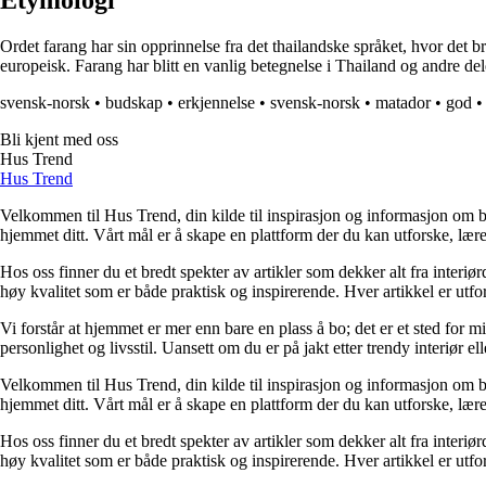
Etymologi
Ordet farang har sin opprinnelse fra det thailandske språket, hvor det b
europeisk. Farang har blitt en vanlig betegnelse i Thailand og andre deler
svensk-norsk
•
budskap
•
erkjennelse
•
svensk-norsk
•
matador
•
god
Bli kjent med oss
Hus Trend
Hus Trend
Velkommen til Hus Trend, din kilde til inspirasjon og informasjon om bo
hjemmet ditt. Vårt mål er å skape en plattform der du kan utforske, lære 
Hos oss finner du et bredt spekter av artikler som dekker alt fra interi
høy kvalitet som er både praktisk og inspirerende. Hver artikkel er utfo
Vi forstår at hjemmet er mer enn bare en plass å bo; det er et sted for 
personlighet og livsstil. Uansett om du er på jakt etter trendy interiør e
Velkommen til Hus Trend, din kilde til inspirasjon og informasjon om bo
hjemmet ditt. Vårt mål er å skape en plattform der du kan utforske, lære 
Hos oss finner du et bredt spekter av artikler som dekker alt fra interi
høy kvalitet som er både praktisk og inspirerende. Hver artikkel er utfo