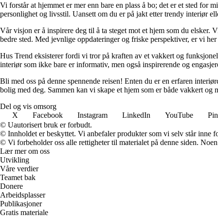
Vi forstår at hjemmet er mer enn bare en plass å bo; det er et sted for 
personlighet og livsstil. Uansett om du er på jakt etter trendy interiør e
Vår visjon er å inspirere deg til å ta steget mot et hjem som du elsker. V
bedre sted. Med jevnlige oppdateringer og friske perspektiver, er vi he
Hus Trend eksisterer fordi vi tror på kraften av et vakkert og funksjonel
interiør som ikke bare er informativ, men også inspirerende og engasje
Bli med oss på denne spennende reisen! Enten du er en erfaren interiørd
bolig med deg. Sammen kan vi skape et hjem som er både vakkert og m
Del og vis omsorg
X
Facebook
Instagram
LinkedIn
YouTube
Pin
© Uautorisert bruk er forbudt.
© Innholdet er beskyttet. Vi anbefaler produkter som vi selv står inne 
© Vi forbeholder oss alle rettigheter til materialet på denne siden. Noe
Lær mer om oss
Utvikling
Våre verdier
Teamet bak
Donere
Arbeidsplasser
Publikasjoner
Gratis materiale