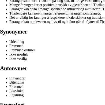
Faranger som bor i Thailand på lang sikt, må følge visse immigra
Mange faranger har et positivt inntrykk av gjestfriheten i Thailan
Faranger kan delta i mange spennende utflukter og aktiviteter i T
Thailendere kan noen ganger referere til faranger som falangs.
Det er viktig for faranger å respektere lokale skikker og tradisjon
Faranger kan oppleve en ny livsstil og kultur når de flytter til Th
Synonymer
Utlending
Fremmed
Fremmedkulturell
Ikke-nordisk
Ikke-vestlig
Antonymer
Innvandrer
Utlending
Fremmed
Ikke-lokal
Flyktning