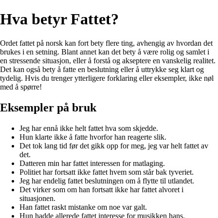
Hva betyr Fattet?
Ordet fattet på norsk kan fort bety flere ting, avhengig av hvordan det
brukes i en setning. Blant annet kan det bety å være rolig og samlet i
en stressende situasjon, eller å forstå og akseptere en vanskelig realitet.
Det kan også bety å fatte en beslutning eller å uttrykke seg klart og
tydelig. Hvis du trenger ytterligere forklaring eller eksempler, ikke nøl
med å spørre!
Eksempler på bruk
Jeg har ennå ikke helt fattet hva som skjedde.
Hun klarte ikke å fatte hvorfor han reagerte slik.
Det tok lang tid før det gikk opp for meg, jeg var helt fattet av
det.
Datteren min har fattet interessen for matlaging.
Politiet har fortsatt ikke fattet hvem som står bak tyveriet.
Jeg har endelig fattet beslutningen om å flytte til utlandet.
Det virker som om han fortsatt ikke har fattet alvoret i
situasjonen.
Han fattet raskt mistanke om noe var galt.
Hun hadde allerede fattet interesse for musikken hans.