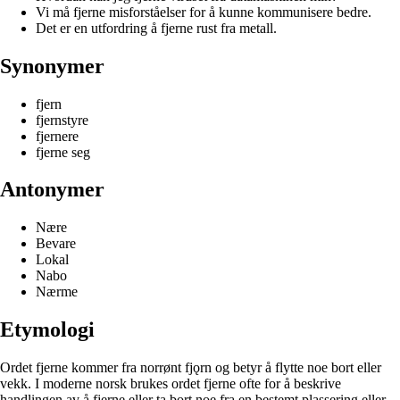
Vi må fjerne misforståelser for å kunne kommunisere bedre.
Det er en utfordring å fjerne rust fra metall.
Synonymer
fjern
fjernstyre
fjernere
fjerne seg
Antonymer
Nære
Bevare
Lokal
Nabo
Nærme
Etymologi
Ordet fjerne kommer fra norrønt fjǫrn og betyr å flytte noe bort eller
vekk. I moderne norsk brukes ordet fjerne ofte for å beskrive
handlingen av å fjerne eller ta bort noe fra en bestemt plassering eller