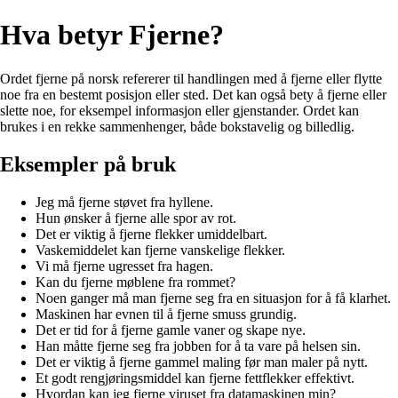
Hva betyr Fjerne?
Ordet fjerne på norsk refererer til handlingen med å fjerne eller flytte
noe fra en bestemt posisjon eller sted. Det kan også bety å fjerne eller
slette noe, for eksempel informasjon eller gjenstander. Ordet kan
brukes i en rekke sammenhenger, både bokstavelig og billedlig.
Eksempler på bruk
Jeg må fjerne støvet fra hyllene.
Hun ønsker å fjerne alle spor av rot.
Det er viktig å fjerne flekker umiddelbart.
Vaskemiddelet kan fjerne vanskelige flekker.
Vi må fjerne ugresset fra hagen.
Kan du fjerne møblene fra rommet?
Noen ganger må man fjerne seg fra en situasjon for å få klarhet.
Maskinen har evnen til å fjerne smuss grundig.
Det er tid for å fjerne gamle vaner og skape nye.
Han måtte fjerne seg fra jobben for å ta vare på helsen sin.
Det er viktig å fjerne gammel maling før man maler på nytt.
Et godt rengjøringsmiddel kan fjerne fettflekker effektivt.
Hvordan kan jeg fjerne viruset fra datamaskinen min?