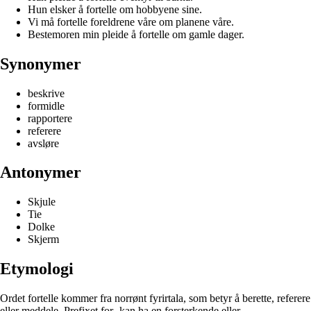
Hun elsker å fortelle om hobbyene sine.
Vi må fortelle foreldrene våre om planene våre.
Bestemoren min pleide å fortelle om gamle dager.
Synonymer
beskrive
formidle
rapportere
referere
avsløre
Antonymer
Skjule
Tie
Dolke
Skjerm
Etymologi
Ordet fortelle kommer fra norrønt fyrirtala, som betyr å berette, referere
eller meddele. Prefixet for- kan ha en forsterkende eller