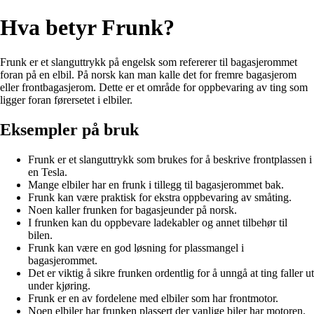
Hva betyr Frunk?
Frunk er et slanguttrykk på engelsk som refererer til bagasjerommet
foran på en elbil. På norsk kan man kalle det for fremre bagasjerom
eller frontbagasjerom. Dette er et område for oppbevaring av ting som
ligger foran førersetet i elbiler.
Eksempler på bruk
Frunk er et slanguttrykk som brukes for å beskrive frontplassen i
en Tesla.
Mange elbiler har en frunk i tillegg til bagasjerommet bak.
Frunk kan være praktisk for ekstra oppbevaring av småting.
Noen kaller frunken for bagasjeunder på norsk.
I frunken kan du oppbevare ladekabler og annet tilbehør til
bilen.
Frunk kan være en god løsning for plassmangel i
bagasjerommet.
Det er viktig å sikre frunken ordentlig for å unngå at ting faller ut
under kjøring.
Frunk er en av fordelene med elbiler som har frontmotor.
Noen elbiler har frunken plassert der vanlige biler har motoren.