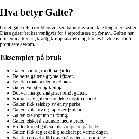
Hva betyr Galte?
Ordet galte refererer til en voksen hann-gris som ikke lenger er kastrert.
Disse griser brukes vanligvis for å reprodusere og for avl. Galten har
ofte en markert og kraftig kroppsstørrelse og brukes i svineavl for å
produsere avkom.
Eksempler på bruk
Galten sprang rundt på gården.
De hørte galtene grynte i fjøset.
Bonden mate galten med mais.
Galten var stor og kraftig.
Det var mange smågriser rundt galten.
Barna lo av galten som lekte i gjørmebadet.
Galten fikk selskap av en ny purke.
Galten stakk av og løp over jordene.
Galten ble ropt inn til fôring.
Galten elsket å skrangle med gjerdet.
En flokk med galtene ble sluppet ut på beite.
Galten fikk seg et deilig sølekast på varme dager.
Bonden passet alltid nøye på galten og purkene.