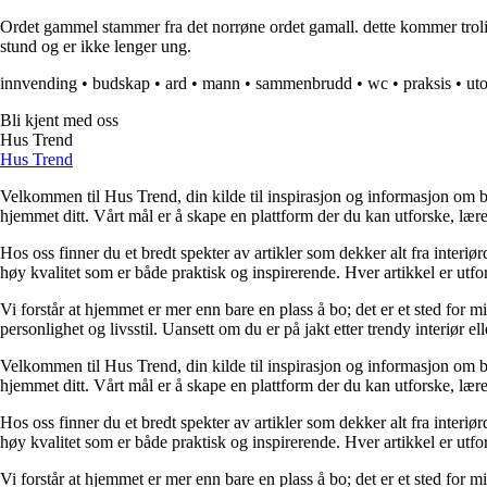
Ordet gammel stammer fra det norrøne ordet gamall. dette kommer troli
stund og er ikke lenger ung.
innvending
•
budskap
•
ard
•
mann
•
sammenbrudd
•
wc
•
praksis
•
ut
Bli kjent med oss
Hus Trend
Hus Trend
Velkommen til Hus Trend, din kilde til inspirasjon og informasjon om bo
hjemmet ditt. Vårt mål er å skape en plattform der du kan utforske, lære 
Hos oss finner du et bredt spekter av artikler som dekker alt fra interi
høy kvalitet som er både praktisk og inspirerende. Hver artikkel er utfo
Vi forstår at hjemmet er mer enn bare en plass å bo; det er et sted for 
personlighet og livsstil. Uansett om du er på jakt etter trendy interiør e
Velkommen til Hus Trend, din kilde til inspirasjon og informasjon om bo
hjemmet ditt. Vårt mål er å skape en plattform der du kan utforske, lære 
Hos oss finner du et bredt spekter av artikler som dekker alt fra interi
høy kvalitet som er både praktisk og inspirerende. Hver artikkel er utfo
Vi forstår at hjemmet er mer enn bare en plass å bo; det er et sted for 