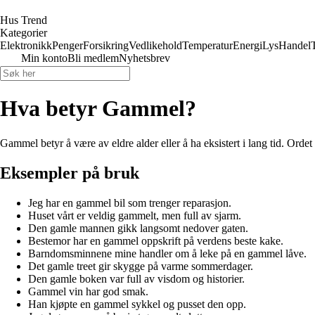
Hus Trend
Kategorier
Elektronikk
Penger
Forsikring
Vedlikehold
Temperatur
Energi
Lys
Handel
Min konto
Bli medlem
Nyhetsbrev
Hva betyr Gammel?
Gammel betyr å være av eldre alder eller å ha eksistert i lang tid. Ordet
Eksempler på bruk
Jeg har en gammel bil som trenger reparasjon.
Huset vårt er veldig gammelt, men full av sjarm.
Den gamle mannen gikk langsomt nedover gaten.
Bestemor har en gammel oppskrift på verdens beste kake.
Barndomsminnene mine handler om å leke på en gammel låve.
Det gamle treet gir skygge på varme sommerdager.
Den gamle boken var full av visdom og historier.
Gammel vin har god smak.
Han kjøpte en gammel sykkel og pusset den opp.