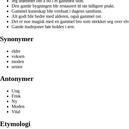
Jeg drømmer om å bo i et gammelt slott.
Den gamle bygningen ble restaurert til sin tidligere prakt.
Gammel kunnskap blir verdsatt i dagens samfunn.
Alt godt blir bedre med alderen, også gammel ost.
Det er noe magisk med en gammel bro som strekker seg over elv
Gamle tradisjoner bør holdes i ære.
Synonymer
eldre
voksen
moden
senior
Antonymer
Ung
Frisk
Ny
Moden
Vital
Etymologi