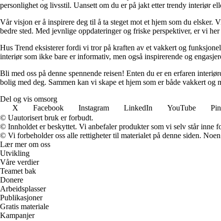
personlighet og livsstil. Uansett om du er på jakt etter trendy interiør e
Vår visjon er å inspirere deg til å ta steget mot et hjem som du elsker. V
bedre sted. Med jevnlige oppdateringer og friske perspektiver, er vi he
Hus Trend eksisterer fordi vi tror på kraften av et vakkert og funksjonel
interiør som ikke bare er informativ, men også inspirerende og engasje
Bli med oss på denne spennende reisen! Enten du er en erfaren interiørd
bolig med deg. Sammen kan vi skape et hjem som er både vakkert og m
Del og vis omsorg
X
Facebook
Instagram
LinkedIn
YouTube
Pin
© Uautorisert bruk er forbudt.
© Innholdet er beskyttet. Vi anbefaler produkter som vi selv står inne 
© Vi forbeholder oss alle rettigheter til materialet på denne siden. Noe
Lær mer om oss
Utvikling
Våre verdier
Teamet bak
Donere
Arbeidsplasser
Publikasjoner
Gratis materiale
Kampanjer