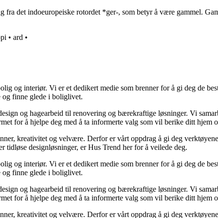
g fra det indoeuropeiske rotordet *ger-, som betyr å være gammel. Gam
opi
•
ard
•
lig og interiør. Vi er et dedikert medie som brenner for å gi deg de bes
og finne glede i boliglivet.
ørdesign og hagearbeid til renovering og bærekraftige løsninger. Vi sama
rmet for å hjelpe deg med å ta informerte valg som vil berike ditt hjem o
minner, kreativitet og velvære. Derfor er vårt oppdrag å gi deg verktøye
ller tidløse designløsninger, er Hus Trend her for å veilede deg.
lig og interiør. Vi er et dedikert medie som brenner for å gi deg de bes
og finne glede i boliglivet.
ørdesign og hagearbeid til renovering og bærekraftige løsninger. Vi sama
rmet for å hjelpe deg med å ta informerte valg som vil berike ditt hjem o
minner, kreativitet og velvære. Derfor er vårt oppdrag å gi deg verktøye