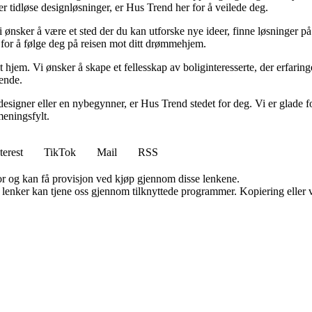
ller tidløse designløsninger, er Hus Trend her for å veilede deg.
i ønsker å være et sted der du kan utforske nye ideer, finne løsninger på u
r for å følge deg på reisen mot ditt drømmehjem.
t hjem. Vi ønsker å skape et fellesskap av boliginteresserte, der erfaring
rende.
esigner eller en nybegynner, er Hus Trend stedet for deg. Vi er glade fo
eningsfylt.
terest
TikTok
Mail
RSS
for og kan få provisjon ved kjøp gjennom disse lenkene.
n lenker kan tjene oss gjennom tilknyttede programmer. Kopiering eller v