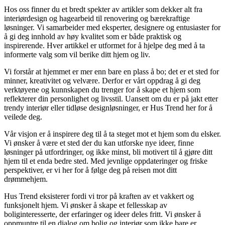
Hos oss finner du et bredt spekter av artikler som dekker alt fra
interiørdesign og hagearbeid til renovering og bærekraftige
løsninger. Vi samarbeider med eksperter, designere og entusiaster for
å gi deg innhold av høy kvalitet som er både praktisk og
inspirerende. Hver artikkel er utformet for å hjelpe deg med å ta
informerte valg som vil berike ditt hjem og liv.
Vi forstår at hjemmet er mer enn bare en plass å bo; det er et sted for
minner, kreativitet og velvære. Derfor er vårt oppdrag å gi deg
verktøyene og kunnskapen du trenger for å skape et hjem som
reflekterer din personlighet og livsstil. Uansett om du er på jakt etter
trendy interiør eller tidløse designløsninger, er Hus Trend her for å
veilede deg.
Vår visjon er å inspirere deg til å ta steget mot et hjem som du elsker.
Vi ønsker å være et sted der du kan utforske nye ideer, finne
løsninger på utfordringer, og ikke minst, bli motivert til å gjøre ditt
hjem til et enda bedre sted. Med jevnlige oppdateringer og friske
perspektiver, er vi her for å følge deg på reisen mot ditt
drømmehjem.
Hus Trend eksisterer fordi vi tror på kraften av et vakkert og
funksjonelt hjem. Vi ønsker å skape et fellesskap av
boliginteresserte, der erfaringer og ideer deles fritt. Vi ønsker å
oppmuntre til en dialog om bolig og interiør som ikke bare er