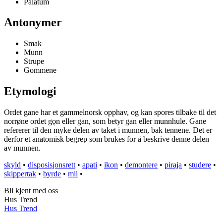
Palatum
Antonymer
Smak
Munn
Strupe
Gommene
Etymologi
Ordet gane har et gammelnorsk opphav, og kan spores tilbake til det
norrøne ordet gǫn eller gan, som betyr gan eller munnhule. Gane
refererer til den myke delen av taket i munnen, bak tennene. Det er
derfor et anatomisk begrep som brukes for å beskrive denne delen
av munnen.
skyld
•
disposisjonsrett
•
apati
•
ikon
•
demontere
•
piraja
•
studere
•
skippertak
•
byrde
•
mil
•
Bli kjent med oss
Hus Trend
Hus Trend