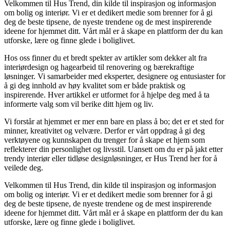
Velkommen til Hus Trend, din kilde til inspirasjon og informasjon
om bolig og interiør. Vi er et dedikert medie som brenner for å gi
deg de beste tipsene, de nyeste trendene og de mest inspirerende
ideene for hjemmet ditt. Vårt mål er å skape en plattform der du kan
utforske, lære og finne glede i boliglivet.
Hos oss finner du et bredt spekter av artikler som dekker alt fra
interiørdesign og hagearbeid til renovering og bærekraftige
løsninger. Vi samarbeider med eksperter, designere og entusiaster for
å gi deg innhold av høy kvalitet som er både praktisk og
inspirerende. Hver artikkel er utformet for å hjelpe deg med å ta
informerte valg som vil berike ditt hjem og liv.
Vi forstår at hjemmet er mer enn bare en plass å bo; det er et sted for
minner, kreativitet og velvære. Derfor er vårt oppdrag å gi deg
verktøyene og kunnskapen du trenger for å skape et hjem som
reflekterer din personlighet og livsstil. Uansett om du er på jakt etter
trendy interiør eller tidløse designløsninger, er Hus Trend her for å
veilede deg.
Velkommen til Hus Trend, din kilde til inspirasjon og informasjon
om bolig og interiør. Vi er et dedikert medie som brenner for å gi
deg de beste tipsene, de nyeste trendene og de mest inspirerende
ideene for hjemmet ditt. Vårt mål er å skape en plattform der du kan
utforske, lære og finne glede i boliglivet.