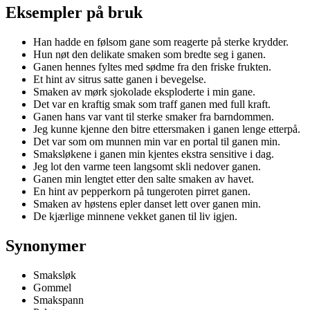
Eksempler på bruk
Han hadde en følsom gane som reagerte på sterke krydder.
Hun nøt den delikate smaken som bredte seg i ganen.
Ganen hennes fyltes med sødme fra den friske frukten.
Et hint av sitrus satte ganen i bevegelse.
Smaken av mørk sjokolade eksploderte i min gane.
Det var en kraftig smak som traff ganen med full kraft.
Ganen hans var vant til sterke smaker fra barndommen.
Jeg kunne kjenne den bitre ettersmaken i ganen lenge etterpå.
Det var som om munnen min var en portal til ganen min.
Smaksløkene i ganen min kjentes ekstra sensitive i dag.
Jeg lot den varme teen langsomt skli nedover ganen.
Ganen min lengtet etter den salte smaken av havet.
En hint av pepperkorn på tungeroten pirret ganen.
Smaken av høstens epler danset lett over ganen min.
De kjærlige minnene vekket ganen til liv igjen.
Synonymer
Smaksløk
Gommel
Smakspann