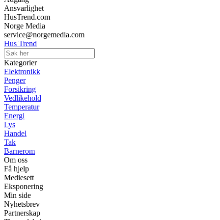
Ansvarlighet
HusTrend.com
Norge Media
service@norgemedia.com
Hus Trend
Kategorier
Elektronikk
Penger
Forsikring
Vedlikehold
Temperatur
Energi
Lys
Handel
Tak
Barnerom
Om oss
Få hjelp
Mediesett
Eksponering
Min side
Nyhetsbrev
Partnerskap