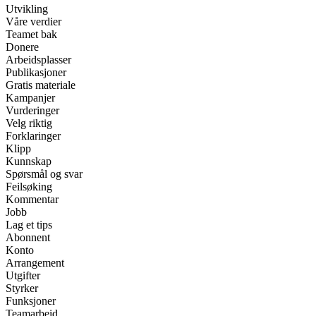
Utvikling
Våre verdier
Teamet bak
Donere
Arbeidsplasser
Publikasjoner
Gratis materiale
Kampanjer
Vurderinger
Velg riktig
Forklaringer
Klipp
Kunnskap
Spørsmål og svar
Feilsøking
Kommentar
Jobb
Lag et tips
Abonnent
Konto
Arrangement
Utgifter
Styrker
Funksjoner
Teamarbeid