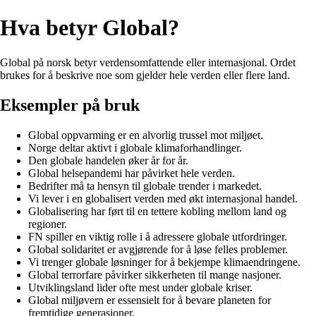
Hva betyr Global?
Global på norsk betyr verdensomfattende eller internasjonal. Ordet
brukes for å beskrive noe som gjelder hele verden eller flere land.
Eksempler på bruk
Global oppvarming er en alvorlig trussel mot miljøet.
Norge deltar aktivt i globale klimaforhandlinger.
Den globale handelen øker år for år.
Global helsepandemi har påvirket hele verden.
Bedrifter må ta hensyn til globale trender i markedet.
Vi lever i en globalisert verden med økt internasjonal handel.
Globalisering har ført til en tettere kobling mellom land og
regioner.
FN spiller en viktig rolle i å adressere globale utfordringer.
Global solidaritet er avgjørende for å løse felles problemer.
Vi trenger globale løsninger for å bekjempe klimaendringene.
Global terrorfare påvirker sikkerheten til mange nasjoner.
Utviklingsland lider ofte mest under globale kriser.
Global miljøvern er essensielt for å bevare planeten for
fremtidige generasjoner.