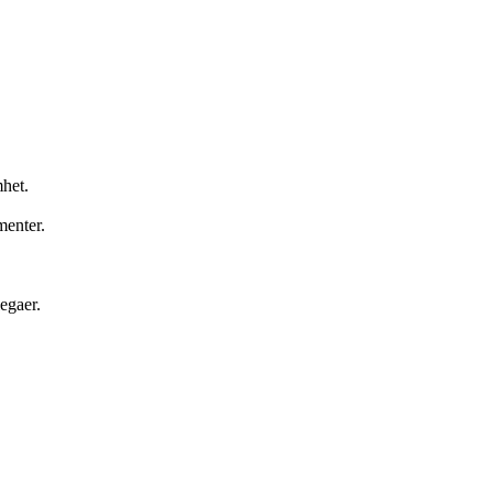
het.
menter.
egaer.