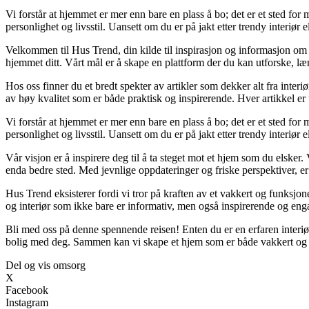
Vi forstår at hjemmet er mer enn bare en plass å bo; det er et sted fo
personlighet og livsstil. Uansett om du er på jakt etter trendy interiør 
Velkommen til Hus Trend, din kilde til inspirasjon og informasjon om b
hjemmet ditt. Vårt mål er å skape en plattform der du kan utforske, lær
Hos oss finner du et bredt spekter av artikler som dekker alt fra inter
av høy kvalitet som er både praktisk og inspirerende. Hver artikkel er 
Vi forstår at hjemmet er mer enn bare en plass å bo; det er et sted fo
personlighet og livsstil. Uansett om du er på jakt etter trendy interiør 
Vår visjon er å inspirere deg til å ta steget mot et hjem som du elsker. 
enda bedre sted. Med jevnlige oppdateringer og friske perspektiver, er
Hus Trend eksisterer fordi vi tror på kraften av et vakkert og funksjone
og interiør som ikke bare er informativ, men også inspirerende og eng
Bli med oss på denne spennende reisen! Enten du er en erfaren interiør
bolig med deg. Sammen kan vi skape et hjem som er både vakkert og 
Del og vis omsorg
X
Facebook
Instagram