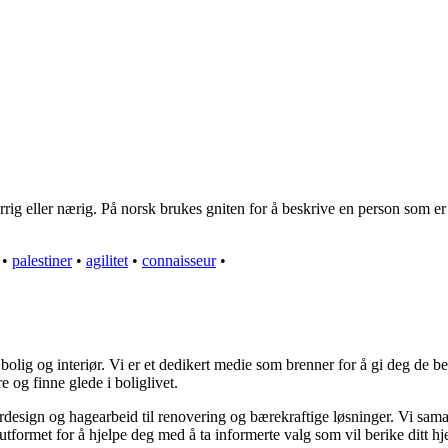
g eller nærig. På norsk brukes gniten for å beskrive en person som er v
•
palestiner
•
agilitet
•
connaisseur
•
olig og interiør. Vi er et dedikert medie som brenner for å gi deg de be
e og finne glede i boliglivet.
iørdesign og hagearbeid til renovering og bærekraftige løsninger. Vi sam
utformet for å hjelpe deg med å ta informerte valg som vil berike ditt hj