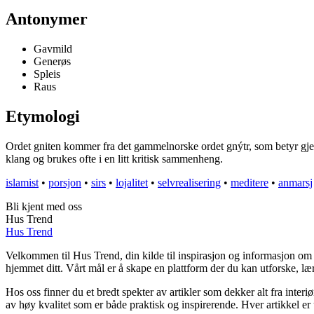
Antonymer
Gavmild
Generøs
Spleis
Raus
Etymologi
Ordet gniten kommer fra det gammelnorske ordet gnýtr, som betyr gjerri
klang og brukes ofte i en litt kritisk sammenheng.
islamist
•
porsjon
•
sirs
•
lojalitet
•
selvrealisering
•
meditere
•
anmarsj
Bli kjent med oss
Hus Trend
Hus Trend
Velkommen til Hus Trend, din kilde til inspirasjon og informasjon om b
hjemmet ditt. Vårt mål er å skape en plattform der du kan utforske, lær
Hos oss finner du et bredt spekter av artikler som dekker alt fra inter
av høy kvalitet som er både praktisk og inspirerende. Hver artikkel er 