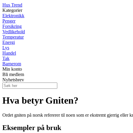
Hus Trend
Kategorier
Elektronikk
Penger
Forsikring
Vedlikehold
Temperatur
Energi
Lys
Handel
Tak
Barnerom
Min konto
Bli medlem
Nyhetsbrev
Hva betyr Gniten?
Ordet gniten på norsk refererer til noen som er ekstremt gjerrig eller
Eksempler på bruk