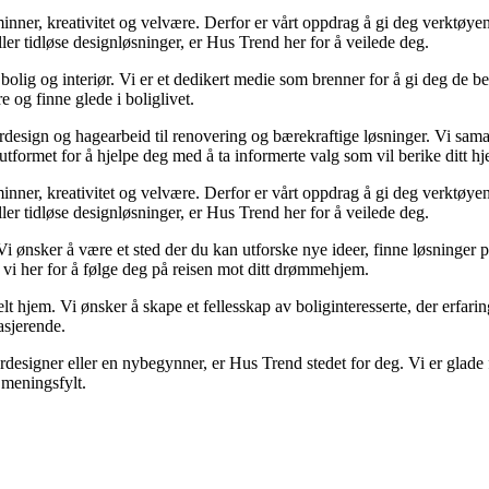
r minner, kreativitet og velvære. Derfor er vårt oppdrag å gi deg verktøy
eller tidløse designløsninger, er Hus Trend her for å veilede deg.
olig og interiør. Vi er et dedikert medie som brenner for å gi deg de be
e og finne glede i boliglivet.
iørdesign og hagearbeid til renovering og bærekraftige løsninger. Vi sam
utformet for å hjelpe deg med å ta informerte valg som vil berike ditt hj
r minner, kreativitet og velvære. Derfor er vårt oppdrag å gi deg verktøy
eller tidløse designløsninger, er Hus Trend her for å veilede deg.
Vi ønsker å være et sted der du kan utforske nye ideer, finne løsninger på u
 vi her for å følge deg på reisen mot ditt drømmehjem.
lt hjem. Vi ønsker å skape et fellesskap av boliginteresserte, der erfarin
asjerende.
designer eller en nybegynner, er Hus Trend stedet for deg. Vi er glade f
meningsfylt.