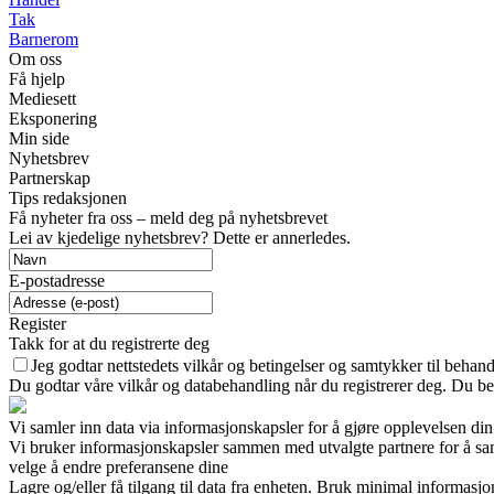
Tak
Barnerom
Om oss
Få hjelp
Mediesett
Eksponering
Min side
Nyhetsbrev
Partnerskap
Tips redaksjonen
Få nyheter fra oss – meld deg på nyhetsbrevet
Lei av kjedelige nyhetsbrev? Dette er annerledes.
E-postadresse
Register
Takk for at du registrerte deg
Jeg godtar nettstedets vilkår og betingelser og samtykker til behan
Du godtar våre vilkår og databehandling når du registrerer deg. Du be
Vi samler inn data via informasjonskapsler for å gjøre opplevelsen din
Vi bruker informasjonskapsler sammen med utvalgte partnere for å samle
velge å endre preferansene dine
Lagre og/eller få tilgang til data fra enheten. Bruk minimal informasj