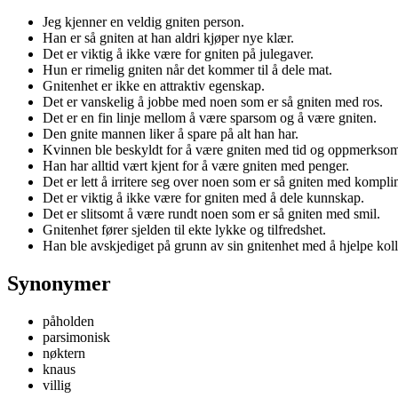
Jeg kjenner en veldig gniten person.
Han er så gniten at han aldri kjøper nye klær.
Det er viktig å ikke være for gniten på julegaver.
Hun er rimelig gniten når det kommer til å dele mat.
Gnitenhet er ikke en attraktiv egenskap.
Det er vanskelig å jobbe med noen som er så gniten med ros.
Det er en fin linje mellom å være sparsom og å være gniten.
Den gnite mannen liker å spare på alt han har.
Kvinnen ble beskyldt for å være gniten med tid og oppmerksom
Han har alltid vært kjent for å være gniten med penger.
Det er lett å irritere seg over noen som er så gniten med kompli
Det er viktig å ikke være for gniten med å dele kunnskap.
Det er slitsomt å være rundt noen som er så gniten med smil.
Gnitenhet fører sjelden til ekte lykke og tilfredshet.
Han ble avskjediget på grunn av sin gnitenhet med å hjelpe koll
Synonymer
påholden
parsimonisk
nøktern
knaus
villig