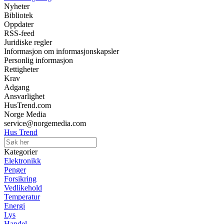
Nyheter
Bibliotek
Oppdater
RSS-feed
Juridiske regler
Informasjon om informasjonskapsler
Personlig informasjon
Rettigheter
Krav
Adgang
Ansvarlighet
HusTrend.com
Norge Media
service@norgemedia.com
Hus Trend
Kategorier
Elektronikk
Penger
Forsikring
Vedlikehold
Temperatur
Energi
Lys
Handel