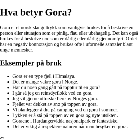
Hva betyr Gora?
Gora er et norsk slanguttrykk som vanligvis brukes for å beskrive en
person eller situasjon som er pinlig, flau eller ubehagelig. Det kan også
brukes for å beskrive noe som er dårlig eller dårlig gjennomført. Ordet
har en negativ konnotasjon og brukes ofte i uformelle samtaler blant
unge mennesker.
Eksempler på bruk
Gora er en type fjell i Himalaya.
Det er mange vakre gora i Norge.
Har du noen gang gått på topptur til en gora?
I går så jeg en reinsdyrflokk ved en gora.
Jeg vil gjerne utforske flere av Norges gora.
Fjellet var dekket av snø på toppen av gora.
Vi planlegger å dra på camping ved en gora i sommer.
Lykken er å stå på toppen av en gora og nyte utsikten.
Goraene i Hardangervidda nasjonalpark er fantastiske.
Det er viktig å respektere naturen når man besøker en gora.