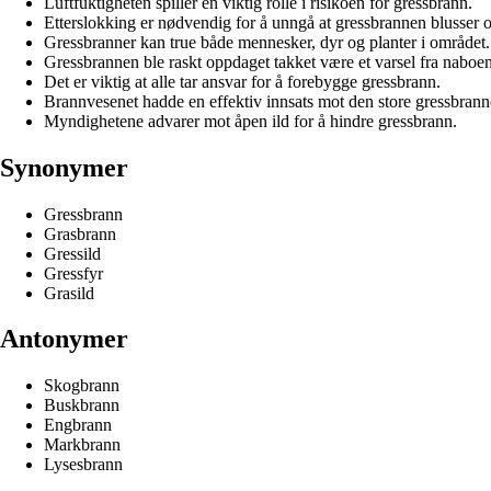
Luftfuktigheten spiller en viktig rolle i risikoen for gressbrann.
Etterslokking er nødvendig for å unngå at gressbrannen blusser o
Gressbranner kan true både mennesker, dyr og planter i området.
Gressbrannen ble raskt oppdaget takket være et varsel fra naboe
Det er viktig at alle tar ansvar for å forebygge gressbrann.
Brannvesenet hadde en effektiv innsats mot den store gressbrann
Myndighetene advarer mot åpen ild for å hindre gressbrann.
Synonymer
Gressbrann
Grasbrann
Gressild
Gressfyr
Grasild
Antonymer
Skogbrann
Buskbrann
Engbrann
Markbrann
Lysesbrann