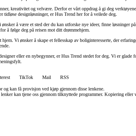
minner, kreativitet og velvære. Derfor er vårt oppdrag å gi deg verktøye
ller tidløse designløsninger, er Hus Trend her for å veilede deg.
i ønsker å være et sted der du kan utforske nye ideer, finne løsninger på u
r for å følge deg på reisen mot ditt drømmehjem.
t hjem. Vi ønsker å skape et fellesskap av boliginteresserte, der erfaring
rende.
esigner eller en nybegynner, er Hus Trend stedet for deg. Vi er glade fo
eningsfylt.
terest
TikTok
Mail
RSS
for og kan få provisjon ved kjøp gjennom disse lenkene.
n lenker kan tjene oss gjennom tilknyttede programmer. Kopiering eller v