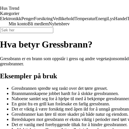
Hus Trend
Kategorier
Elektronikk
Penger
Forsikring
Vedlikehold
Temperatur
Energi
Lys
Handel
Min konto
Bli medlem
Nyhetsbrev
Hva betyr Gressbrann?
Gressbrann er en brann som oppstår i gress og andre vegetasjonsområder
gressbranner.
Eksempler på bruk
Gressbrannen spredte seg raskt over det tørre gresset.
Brannmannskapene jobbet hardt for å slokke gressbrannen.
Naboene samlet seg for å hjelpe til med å bekjempe gressbranne
En gnist fra en grill kan forårsake en farlig gressbrann.
Det er viktig å være forsiktig med åpen ild for å unngå gressbran
Gressbranner kan føre til store skader på både natur og eiendom.
Beredskapen mot gressbrann er ekstra viktig i perioder med tørt 
Det er vanlig med forebyggende tiltak for å hindre gressbranner.