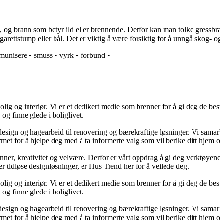
ess, og brann som betyr ild eller brennende. Derfor kan man tolke gress
arettstump eller bål. Det er viktig å være forsiktig for å unngå skog- og 
munisere
•
smuss
•
vyrk
•
forbund
•
lig og interiør. Vi er et dedikert medie som brenner for å gi deg de bes
og finne glede i boliglivet.
ørdesign og hagearbeid til renovering og bærekraftige løsninger. Vi sama
rmet for å hjelpe deg med å ta informerte valg som vil berike ditt hjem o
minner, kreativitet og velvære. Derfor er vårt oppdrag å gi deg verktøye
ller tidløse designløsninger, er Hus Trend her for å veilede deg.
lig og interiør. Vi er et dedikert medie som brenner for å gi deg de bes
og finne glede i boliglivet.
ørdesign og hagearbeid til renovering og bærekraftige løsninger. Vi sama
rmet for å hjelpe deg med å ta informerte valg som vil berike ditt hjem o