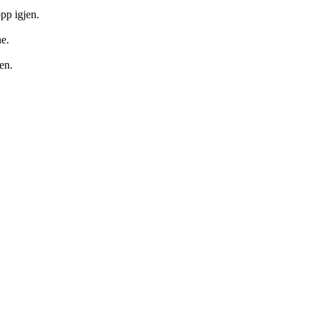
pp igjen.
ne.
en.