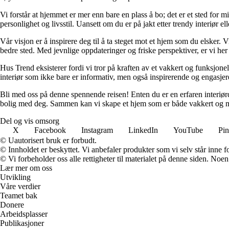
Vi forstår at hjemmet er mer enn bare en plass å bo; det er et sted for 
personlighet og livsstil. Uansett om du er på jakt etter trendy interiør e
Vår visjon er å inspirere deg til å ta steget mot et hjem som du elsker. V
bedre sted. Med jevnlige oppdateringer og friske perspektiver, er vi he
Hus Trend eksisterer fordi vi tror på kraften av et vakkert og funksjonel
interiør som ikke bare er informativ, men også inspirerende og engasje
Bli med oss på denne spennende reisen! Enten du er en erfaren interiørd
bolig med deg. Sammen kan vi skape et hjem som er både vakkert og m
Del og vis omsorg
X
Facebook
Instagram
LinkedIn
YouTube
Pin
© Uautorisert bruk er forbudt.
© Innholdet er beskyttet. Vi anbefaler produkter som vi selv står inne 
© Vi forbeholder oss alle rettigheter til materialet på denne siden. Noe
Lær mer om oss
Utvikling
Våre verdier
Teamet bak
Donere
Arbeidsplasser
Publikasjoner