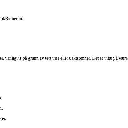
Tak
Barnerom
, vanligvis på grunn av tørt vær eller uaktsomhet. Det er viktig å være
n.
n.
vær.