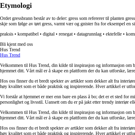
Etymologi
Ordet gressbrann består av to deler: gress som refererer til planten gr
skje som følge av tørt gress, varmt vær og gnister fra for eksempel en sig
praksis
•
kompatibel
•
digital
•
renegat
•
datagrunnlag
•
ektefelle
•
kom
Bli kjent med oss
Hus Trend
Hus Trend
Velkommen til Hus Trend, din kilde til inspirasjon og informasjon om bo
hjemmet ditt. Vårt mål er å skape en plattform der du kan utforske, lære 
Hos oss finner du et bredt spekter av artikler som dekker alt fra interi
høy kvalitet som er både praktisk og inspirerende. Hver artikkel er utfo
Vi forstår at hjemmet er mer enn bare en plass å bo; det er et sted for 
personlighet og livsstil. Uansett om du er på jakt etter trendy interiør e
Velkommen til Hus Trend, din kilde til inspirasjon og informasjon om bo
hjemmet ditt. Vårt mål er å skape en plattform der du kan utforske, lære 
Hos oss finner du et bredt spekter av artikler som dekker alt fra interi
høy kvalitet som er både praktisk og inspirerende. Hver artikkel er utfo