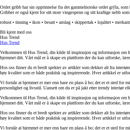
Ordet gribb har sin opprinnelse fra det gammelnorske ordet grýla, som bet
Gribber er også kjent for sitt store vingespenn og sitt kraftige nebb som
robust
•
tinning
•
ikon
•
besatt
•
anslag
•
skippertak
•
lojalitet
•
merkant
Bli kjent med oss
Hus Trend
Hus Trend
Velkommen til Hus Trend, din kilde til inspirasjon og informasjon om bo
hjemmet ditt. Vårt mål er å skape en plattform der du kan utforske, lære 
Hos oss finner du et bredt spekter av artikler som dekker alt fra interi
høy kvalitet som er både praktisk og inspirerende. Hver artikkel er utfo
Vi forstår at hjemmet er mer enn bare en plass å bo; det er et sted for 
personlighet og livsstil. Uansett om du er på jakt etter trendy interiør e
Velkommen til Hus Trend, din kilde til inspirasjon og informasjon om bo
hjemmet ditt. Vårt mål er å skape en plattform der du kan utforske, lære 
Hos oss finner du et bredt spekter av artikler som dekker alt fra interi
høy kvalitet som er både praktisk og inspirerende. Hver artikkel er utfo
Vi forstår at hjemmet er mer enn bare en plass å bo; det er et sted for 