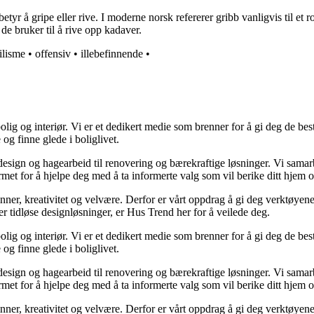
yr å gripe eller rive. I moderne norsk refererer gribb vanligvis til et r
 de bruker til å rive opp kadaver.
ilisme
•
offensiv
•
illebefinnende
•
lig og interiør. Vi er et dedikert medie som brenner for å gi deg de bes
og finne glede i boliglivet.
ørdesign og hagearbeid til renovering og bærekraftige løsninger. Vi sama
rmet for å hjelpe deg med å ta informerte valg som vil berike ditt hjem o
minner, kreativitet og velvære. Derfor er vårt oppdrag å gi deg verktøye
ller tidløse designløsninger, er Hus Trend her for å veilede deg.
lig og interiør. Vi er et dedikert medie som brenner for å gi deg de bes
og finne glede i boliglivet.
ørdesign og hagearbeid til renovering og bærekraftige løsninger. Vi sama
rmet for å hjelpe deg med å ta informerte valg som vil berike ditt hjem o
minner, kreativitet og velvære. Derfor er vårt oppdrag å gi deg verktøye