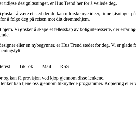
ller tidløse designløsninger, er Hus Trend her for å veilede deg.
i ønsker å være et sted der du kan utforske nye ideer, finne løsninger på u
r for å følge deg på reisen mot ditt drømmehjem.
t hjem. Vi ønsker å skape et fellesskap av boliginteresserte, der erfaring
rende.
esigner eller en nybegynner, er Hus Trend stedet for deg. Vi er glade fo
eningsfylt.
terest
TikTok
Mail
RSS
for og kan få provisjon ved kjøp gjennom disse lenkene.
n lenker kan tjene oss gjennom tilknyttede programmer. Kopiering eller v