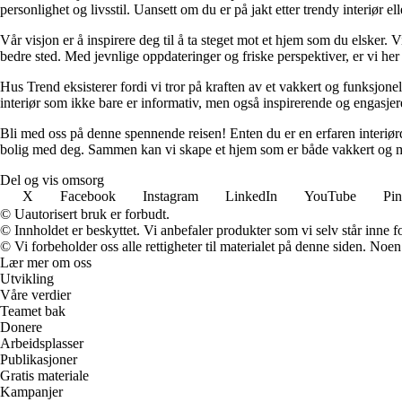
personlighet og livsstil. Uansett om du er på jakt etter trendy interiør e
Vår visjon er å inspirere deg til å ta steget mot et hjem som du elsker. V
bedre sted. Med jevnlige oppdateringer og friske perspektiver, er vi he
Hus Trend eksisterer fordi vi tror på kraften av et vakkert og funksjonel
interiør som ikke bare er informativ, men også inspirerende og engasje
Bli med oss på denne spennende reisen! Enten du er en erfaren interiørd
bolig med deg. Sammen kan vi skape et hjem som er både vakkert og m
Del og vis omsorg
X
Facebook
Instagram
LinkedIn
YouTube
Pin
© Uautorisert bruk er forbudt.
© Innholdet er beskyttet. Vi anbefaler produkter som vi selv står inne 
© Vi forbeholder oss alle rettigheter til materialet på denne siden. Noe
Lær mer om oss
Utvikling
Våre verdier
Teamet bak
Donere
Arbeidsplasser
Publikasjoner
Gratis materiale
Kampanjer