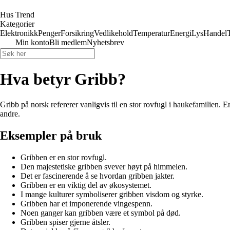
Hus Trend
Kategorier
Elektronikk
Penger
Forsikring
Vedlikehold
Temperatur
Energi
Lys
Handel
Min konto
Bli medlem
Nyhetsbrev
Hva betyr Gribb?
Gribb på norsk refererer vanligvis til en stor rovfugl i haukefamilien. En
andre.
Eksempler på bruk
Gribben er en stor rovfugl.
Den majestetiske gribben svever høyt på himmelen.
Det er fascinerende å se hvordan gribben jakter.
Gribben er en viktig del av økosystemet.
I mange kulturer symboliserer gribben visdom og styrke.
Gribben har et imponerende vingespenn.
Noen ganger kan gribben være et symbol på død.
Gribben spiser gjerne åtsler.