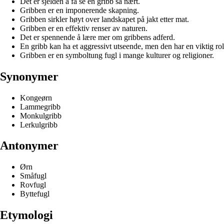
Det er sjelden å få se en gribb så nært.
Gribben er en imponerende skapning.
Gribben sirkler høyt over landskapet på jakt etter mat.
Gribben er en effektiv renser av naturen.
Det er spennende å lære mer om gribbens adferd.
En gribb kan ha et aggressivt utseende, men den har en viktig roll
Gribben er en symboltung fugl i mange kulturer og religioner.
Synonymer
Kongeørn
Lammegribb
Monkulgribb
Lerkulgribb
Antonymer
Ørn
Småfugl
Rovfugl
Byttefugl
Etymologi