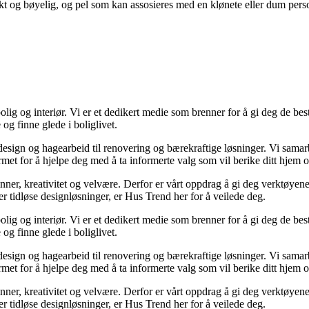
 og bøyelig, og pel som kan assosieres med en klønete eller dum perso
lig og interiør. Vi er et dedikert medie som brenner for å gi deg de bes
og finne glede i boliglivet.
ørdesign og hagearbeid til renovering og bærekraftige løsninger. Vi sama
rmet for å hjelpe deg med å ta informerte valg som vil berike ditt hjem o
minner, kreativitet og velvære. Derfor er vårt oppdrag å gi deg verktøye
ller tidløse designløsninger, er Hus Trend her for å veilede deg.
lig og interiør. Vi er et dedikert medie som brenner for å gi deg de bes
og finne glede i boliglivet.
ørdesign og hagearbeid til renovering og bærekraftige løsninger. Vi sama
rmet for å hjelpe deg med å ta informerte valg som vil berike ditt hjem o
minner, kreativitet og velvære. Derfor er vårt oppdrag å gi deg verktøye
ller tidløse designløsninger, er Hus Trend her for å veilede deg.