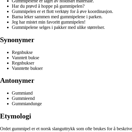
Gummipelene er laget av holdbart materiale.
Har du prøvd å hoppe på gummipelen?
Gummipelen er et flott verktøy for å øve koordinasjon.
Barna leker sammen med gummipelene i parken.
Jeg har mistet min favoritt gummipelen!
Gummipelene selges i pakker med ulike størrelser.
Synonymer
Regnbukse
Vanntett bukse
Regnbukser
Vanntette bukser
Antonymer
Gummiand
Gummieend
Gummiandunge
Etymologi
Ordet gummipel er et norsk slanguttrykk som ofte brukes for å beskrive 