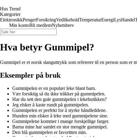
Hus Trend
Kategorier
Elektronikk
Penger
Forsikring
Vedlikehold
Temperatur
Energi
Lys
Handel
Min konto
Bli medlem
Nyhetsbrev
Hva betyr Gummipel?
Gummipel er et norsk slanguttrykk som refererer til en person som er my
Eksempler på bruk
Gummipelen er en populær leke blant barn.
Vær forsiktig så du ikke tråkker på gummipelen.
Har du sett den gule gummipelen i lekebutikken?
Jeg elsker å kaste rundt på gummipelen.
Gummipelen er perfekt for å styrke håndleddene.
Hunden min elsker å leke med gummipelene sine.
Gummipelene kommer i mange forskjellige farger.
Barna mine har samlet en stor mengde gummipel.
Den blå gummipelen er favoritten min.