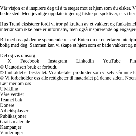
Vår visjon er å inspirere deg til å ta steget mot et hjem som du elsker. V
bedre sted. Med jevnlige oppdateringer og friske perspektiver, er vi he
Hus Trend eksisterer fordi vi tror på kraften av et vakkert og funksjonel
interiør som ikke bare er informativ, men også inspirerende og engasje
Bli med oss på denne spennende reisen! Enten du er en erfaren interiørd
bolig med deg. Sammen kan vi skape et hjem som er både vakkert og m
Del og vis omsorg
X
Facebook
Instagram
LinkedIn
YouTube
Pin
© Uautorisert bruk er forbudt.
© Innholdet er beskyttet. Vi anbefaler produkter som vi selv står inne 
© Vi forbeholder oss alle rettigheter til materialet på denne siden. Noe
Lær mer om oss
Utvikling
Våre verdier
Teamet bak
Donere
Arbeidsplasser
Publikasjoner
Gratis materiale
Kampanjer
Vurderinger