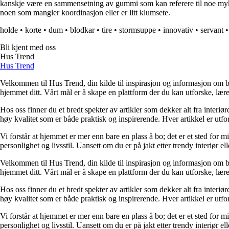
kanskje være en sammensetning av gummi som kan referere til noe mykt
noen som mangler koordinasjon eller er litt klumsete.
holde
•
korte
•
dum
•
blodkar
•
tire
•
stormsuppe
•
innovativ
•
servant
•
Bli kjent med oss
Hus Trend
Hus Trend
Velkommen til Hus Trend, din kilde til inspirasjon og informasjon om bo
hjemmet ditt. Vårt mål er å skape en plattform der du kan utforske, lære 
Hos oss finner du et bredt spekter av artikler som dekker alt fra interi
høy kvalitet som er både praktisk og inspirerende. Hver artikkel er utfo
Vi forstår at hjemmet er mer enn bare en plass å bo; det er et sted for 
personlighet og livsstil. Uansett om du er på jakt etter trendy interiør e
Velkommen til Hus Trend, din kilde til inspirasjon og informasjon om bo
hjemmet ditt. Vårt mål er å skape en plattform der du kan utforske, lære 
Hos oss finner du et bredt spekter av artikler som dekker alt fra interi
høy kvalitet som er både praktisk og inspirerende. Hver artikkel er utfo
Vi forstår at hjemmet er mer enn bare en plass å bo; det er et sted for 
personlighet og livsstil. Uansett om du er på jakt etter trendy interiør e