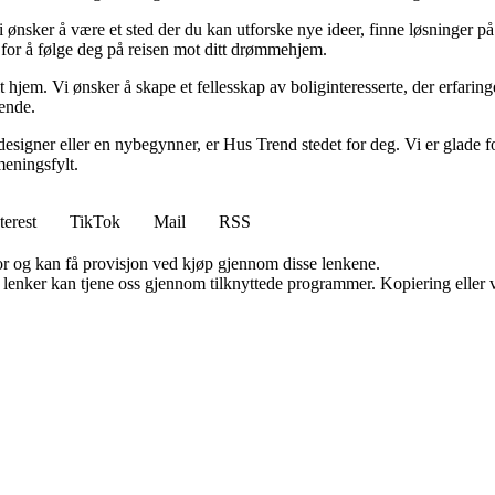
i ønsker å være et sted der du kan utforske nye ideer, finne løsninger på u
r for å følge deg på reisen mot ditt drømmehjem.
t hjem. Vi ønsker å skape et fellesskap av boliginteresserte, der erfaring
rende.
esigner eller en nybegynner, er Hus Trend stedet for deg. Vi er glade fo
eningsfylt.
terest
TikTok
Mail
RSS
for og kan få provisjon ved kjøp gjennom disse lenkene.
n lenker kan tjene oss gjennom tilknyttede programmer. Kopiering eller v