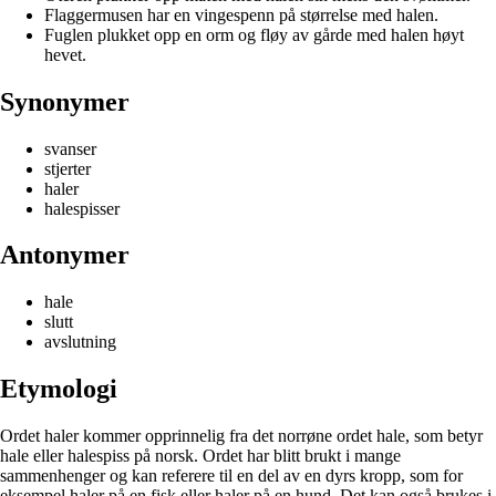
Flaggermusen har en vingespenn på størrelse med halen.
Fuglen plukket opp en orm og fløy av gårde med halen høyt
hevet.
Synonymer
svanser
stjerter
haler
halespisser
Antonymer
hale
slutt
avslutning
Etymologi
Ordet haler kommer opprinnelig fra det norrøne ordet hale, som betyr
hale eller halespiss på norsk. Ordet har blitt brukt i mange
sammenhenger og kan referere til en del av en dyrs kropp, som for
eksempel haler på en fisk eller haler på en hund. Det kan også brukes i