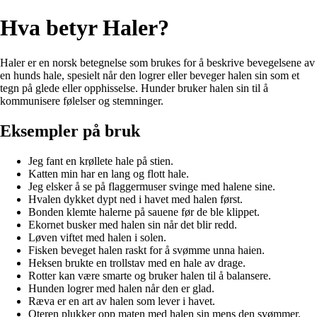
Hva betyr Haler?
Haler er en norsk betegnelse som brukes for å beskrive bevegelsene av
en hunds hale, spesielt når den logrer eller beveger halen sin som et
tegn på glede eller opphisselse. Hunder bruker halen sin til å
kommunisere følelser og stemninger.
Eksempler på bruk
Jeg fant en krøllete hale på stien.
Katten min har en lang og flott hale.
Jeg elsker å se på flaggermuser svinge med halene sine.
Hvalen dykket dypt ned i havet med halen først.
Bonden klemte halerne på sauene før de ble klippet.
Ekornet busker med halen sin når det blir redd.
Løven viftet med halen i solen.
Fisken beveget halen raskt for å svømme unna haien.
Heksen brukte en trollstav med en hale av drage.
Rotter kan være smarte og bruker halen til å balansere.
Hunden logrer med halen når den er glad.
Ræva er en art av halen som lever i havet.
Oteren plukker opp maten med halen sin mens den svømmer.