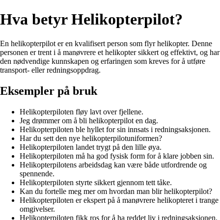
Hva betyr Helikopterpilot?
En helikopterpilot er en kvalifisert person som flyr helikopter. Denne
personen er trent i å manøvrere et helikopter sikkert og effektivt, og har
den nødvendige kunnskapen og erfaringen som kreves for å utføre
transport- eller redningsoppdrag.
Eksempler på bruk
Helikopterpiloten fløy lavt over fjellene.
Jeg drømmer om å bli helikopterpilot en dag.
Helikopterpiloten ble hyllet for sin innsats i redningsaksjonen.
Har du sett den nye helikopterpilotuniformen?
Helikopterpiloten landet trygt på den lille øya.
Helikopterpiloten må ha god fysisk form for å klare jobben sin.
Helikopterpilotens arbeidsdag kan være både utfordrende og
spennende.
Helikopterpiloten styrte sikkert gjennom tett tåke.
Kan du fortelle meg mer om hvordan man blir helikopterpilot?
Helikopterpiloten er ekspert på å manøvrere helikopteret i trange
omgivelser.
Helikopterpiloten fikk ros for å ha reddet liv i redningsaksjonen.