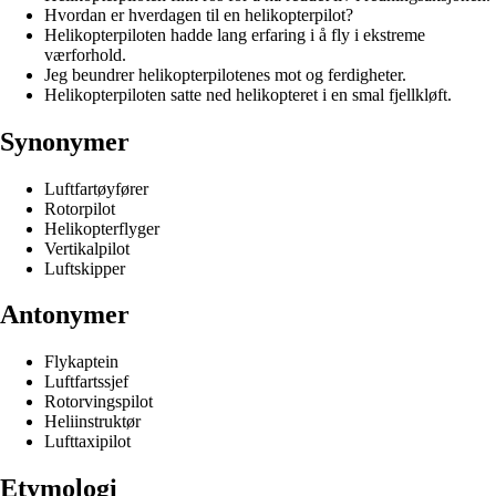
Hvordan er hverdagen til en helikopterpilot?
Helikopterpiloten hadde lang erfaring i å fly i ekstreme
værforhold.
Jeg beundrer helikopterpilotenes mot og ferdigheter.
Helikopterpiloten satte ned helikopteret i en smal fjellkløft.
Synonymer
Luftfartøyfører
Rotorpilot
Helikopterflyger
Vertikalpilot
Luftskipper
Antonymer
Flykaptein
Luftfartssjef
Rotorvingspilot
Heliinstruktør
Lufttaxipilot
Etymologi