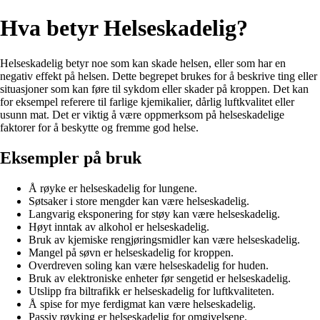
Hva betyr Helseskadelig?
Helseskadelig betyr noe som kan skade helsen, eller som har en
negativ effekt på helsen. Dette begrepet brukes for å beskrive ting eller
situasjoner som kan føre til sykdom eller skader på kroppen. Det kan
for eksempel referere til farlige kjemikalier, dårlig luftkvalitet eller
usunn mat. Det er viktig å være oppmerksom på helseskadelige
faktorer for å beskytte og fremme god helse.
Eksempler på bruk
Å røyke er helseskadelig for lungene.
Søtsaker i store mengder kan være helseskadelig.
Langvarig eksponering for støy kan være helseskadelig.
Høyt inntak av alkohol er helseskadelig.
Bruk av kjemiske rengjøringsmidler kan være helseskadelig.
Mangel på søvn er helseskadelig for kroppen.
Overdreven soling kan være helseskadelig for huden.
Bruk av elektroniske enheter før sengetid er helseskadelig.
Utslipp fra biltrafikk er helseskadelig for luftkvaliteten.
Å spise for mye ferdigmat kan være helseskadelig.
Passiv røyking er helseskadelig for omgivelsene.