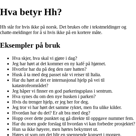
Hva betyr Hh?
Hh står for hvis ikke på norsk. Det brukes ofte i tekstmeldinger og
chatte-meldinger for å si hvis ikke på en kortere måte.
Eksempler på bruk
Hva skjer, hva skal vi gjøre i dag?
Jeg har hørt at det kommer en ny kafé på hjørnet.
Hvorfor har du på deg den rare hatten?
Husk å ta med deg passet når vi reiser til Italia.
Har du hørt at det er internasjonal hjelp på vei til
katastrofeområdet?
Jeg håper vi finner en god parkeringsplass i sentrum.
Hva synes du om den nye husken i parken?
Hvis du trenger hjelp, er jeg her for deg.
Jeg tror vi har hørt det samme ryktet, men fra ulike kilder.
Hvordan har du det? Er alt bra med deg?
Hopp over dette punktet og gå direkte til oppgave nummer fem.
Har du noen gode forslag til hvordan vi kan forbedre prosjektet?
Hun sa ikke høyere, men hørtes bekymret ut.
Høres ut som om det blir en spennende konsert i morgen.