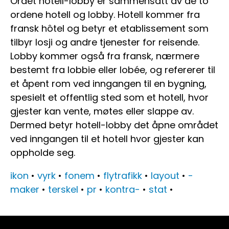
Ordet hotell-lobby er sammensatt av de to
ordene hotell og lobby. Hotell kommer fra
fransk hôtel og betyr et etablissement som
tilbyr losji og andre tjenester for reisende.
Lobby kommer også fra fransk, nærmere
bestemt fra lobbie eller lobée, og refererer til
et åpent rom ved inngangen til en bygning,
spesielt et offentlig sted som et hotell, hvor
gjester kan vente, møtes eller slappe av.
Dermed betyr hotell-lobby det åpne området
ved inngangen til et hotell hvor gjester kan
oppholde seg.
ikon
•
vyrk
•
fonem
•
flytrafikk
•
layout
•
-
maker
•
terskel
•
pr
•
kontra-
•
stat
•