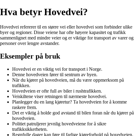
Hva betyr Hovedvei?
Hovedvei refererer til en større vei eller hovedvei som forbinder ulike
byer og regioner. Disse veiene har ofte høyere kapasitet og trafikk
sammenlignet med mindre veier og er viktige for transport av varer og
personer over lengre avstander.
Eksempler på bruk
Hovedvei er en viktig vei for transport i Norge.
Denne hovedveien fører til sentrum av byen.
Når du kjører på hovedveien, må du være oppmerksom på
trafikken.
Hovedveien er ofte full av biler i rushtrafikken.
Veiskiltene viser retningen til nærmeste hovedvei.
Planlegger du en lang kjøretur? Ta hovedveien for å komme
raskere frem.
Det er viktig å holde god avstand til bilen foran når du kjører på
hovedveien.
Politiet patruljerer jevnlig hovedveiene for å sikre
trafikksikkerheten.
Regnfulle dager kan føre til farlige kjøreforhold på hovedveien.