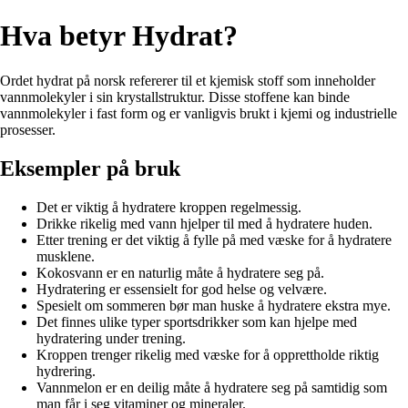
Hva betyr Hydrat?
Ordet hydrat på norsk refererer til et kjemisk stoff som inneholder
vannmolekyler i sin krystallstruktur. Disse stoffene kan binde
vannmolekyler i fast form og er vanligvis brukt i kjemi og industrielle
prosesser.
Eksempler på bruk
Det er viktig å hydratere kroppen regelmessig.
Drikke rikelig med vann hjelper til med å hydratere huden.
Etter trening er det viktig å fylle på med væske for å hydratere
musklene.
Kokosvann er en naturlig måte å hydratere seg på.
Hydratering er essensielt for god helse og velvære.
Spesielt om sommeren bør man huske å hydratere ekstra mye.
Det finnes ulike typer sportsdrikker som kan hjelpe med
hydratering under trening.
Kroppen trenger rikelig med væske for å opprettholde riktig
hydrering.
Vannmelon er en deilig måte å hydratere seg på samtidig som
man får i seg vitaminer og mineraler.