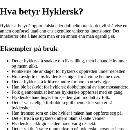
Hva betyr Hyklersk?
Hyklersk betyr å opptre falskt eller dobbeltmoralsk, det vil si å vise en
annen oppførsel utad enn ens egentlige tanker og intensjoner. Det
innebærer ofte å late som man er en annen enn man egentlig er.
Eksempler på bruk
Det er hyklersk å snakke om likestilling, men behandle kvinner
og menn ulikt.
Politikerne ble anklaget for hyklersk opptreden under debatten.
Hun avslørte hans hyklerske smiger for å vinne henne over.
Det er hyklersk å kritisere andre for noe man selv gjør.
Han ble beskyldt for hyklersk dobbeltmoral av sine motstandere.
Folk gjennomskuet hennes hyklerske oppførsel med en gang.
Hyklerske handlinger blir sjelden godt mottatt av folk.
Det er vanskelig å forholde seg til mennesker som er så
hyklerske.
Han fremsto som en ekte hykler i måten han oppførte seg på.
Det er trist å se hyklersk atferd blant såkalte venner.
Hyklersk snakk gir sjelden noen varig respekt.
Det er viktig å være oppmerksom på hyklerske personer i ens