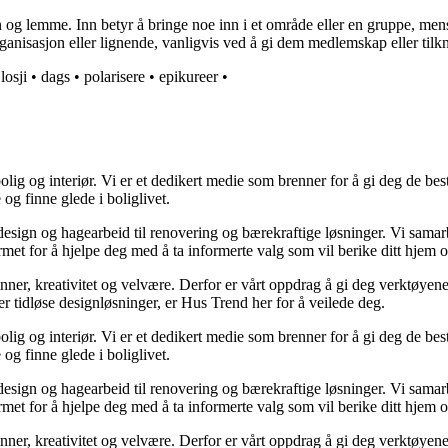
emme. Inn betyr å bringe noe inn i et område eller en gruppe, mens lem
ganisasjon eller lignende, vanligvis ved å gi dem medlemskap eller tilk
•
losji
•
dags
•
polarisere
•
epikureer
•
lig og interiør. Vi er et dedikert medie som brenner for å gi deg de bes
og finne glede i boliglivet.
ørdesign og hagearbeid til renovering og bærekraftige løsninger. Vi sama
rmet for å hjelpe deg med å ta informerte valg som vil berike ditt hjem o
minner, kreativitet og velvære. Derfor er vårt oppdrag å gi deg verktøye
ller tidløse designløsninger, er Hus Trend her for å veilede deg.
lig og interiør. Vi er et dedikert medie som brenner for å gi deg de bes
og finne glede i boliglivet.
ørdesign og hagearbeid til renovering og bærekraftige løsninger. Vi sama
rmet for å hjelpe deg med å ta informerte valg som vil berike ditt hjem o
minner, kreativitet og velvære. Derfor er vårt oppdrag å gi deg verktøye