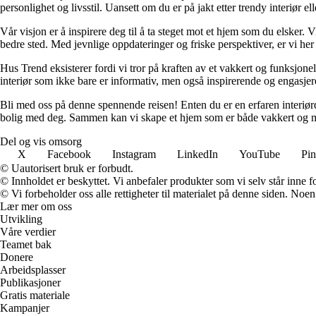
personlighet og livsstil. Uansett om du er på jakt etter trendy interiør e
Vår visjon er å inspirere deg til å ta steget mot et hjem som du elsker. V
bedre sted. Med jevnlige oppdateringer og friske perspektiver, er vi he
Hus Trend eksisterer fordi vi tror på kraften av et vakkert og funksjonel
interiør som ikke bare er informativ, men også inspirerende og engasje
Bli med oss på denne spennende reisen! Enten du er en erfaren interiørd
bolig med deg. Sammen kan vi skape et hjem som er både vakkert og m
Del og vis omsorg
X
Facebook
Instagram
LinkedIn
YouTube
Pin
© Uautorisert bruk er forbudt.
© Innholdet er beskyttet. Vi anbefaler produkter som vi selv står inne 
© Vi forbeholder oss alle rettigheter til materialet på denne siden. Noe
Lær mer om oss
Utvikling
Våre verdier
Teamet bak
Donere
Arbeidsplasser
Publikasjoner
Gratis materiale
Kampanjer