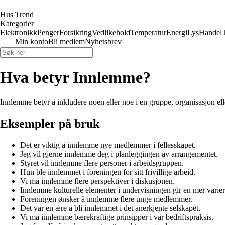
Hus Trend
Kategorier
Elektronikk
Penger
Forsikring
Vedlikehold
Temperatur
Energi
Lys
Handel
Min konto
Bli medlem
Nyhetsbrev
Hva betyr Innlemme?
Innlemme betyr å inkludere noen eller noe i en gruppe, organisasjon elle
Eksempler på bruk
Det er viktig å innlemme nye medlemmer i fellesskapet.
Jeg vil gjerne innlemme deg i planleggingen av arrangementet.
Styret vil innlemme flere personer i arbeidsgruppen.
Hun ble innlemmet i foreningen for sitt frivillige arbeid.
Vi må innlemme flere perspektiver i diskusjonen.
Innlemme kulturelle elementer i undervisningen gir en mer varier
Foreningen ønsker å innlemme flere unge medlemmer.
Det var en ære å bli innlemmet i det anerkjente selskapet.
Vi må innlemme bærekraftige prinsipper i vår bedriftspraksis.