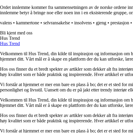
Ordet innlemme kommer fra sammensetningen av de norske ordene inn og l
innlemme betyr å bringe noe eller noen inn i en eksisterende gruppe, or
valens
•
kammertone
•
selvransakelse
•
insolvens
•
gjeng
•
prestasjon
Bli kjent med oss
Hus Trend
Hus Trend
Velkommen til Hus Trend, din kilde til inspirasjon og informasjon om bo
hjemmet ditt. Vårt mål er å skape en plattform der du kan utforske, lære 
Hos oss finner du et bredt spekter av artikler som dekker alt fra interi
høy kvalitet som er både praktisk og inspirerende. Hver artikkel er utfo
Vi forstår at hjemmet er mer enn bare en plass å bo; det er et sted for 
personlighet og livsstil. Uansett om du er på jakt etter trendy interiør e
Velkommen til Hus Trend, din kilde til inspirasjon og informasjon om bo
hjemmet ditt. Vårt mål er å skape en plattform der du kan utforske, lære 
Hos oss finner du et bredt spekter av artikler som dekker alt fra interi
høy kvalitet som er både praktisk og inspirerende. Hver artikkel er utfo
Vi forstår at hjemmet er mer enn bare en plass å bo; det er et sted for 