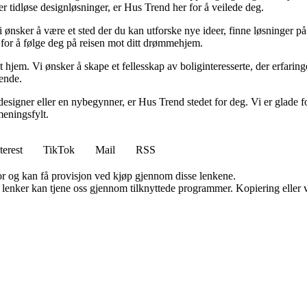
ller tidløse designløsninger, er Hus Trend her for å veilede deg.
i ønsker å være et sted der du kan utforske nye ideer, finne løsninger på u
r for å følge deg på reisen mot ditt drømmehjem.
t hjem. Vi ønsker å skape et fellesskap av boliginteresserte, der erfaring
rende.
esigner eller en nybegynner, er Hus Trend stedet for deg. Vi er glade fo
eningsfylt.
terest
TikTok
Mail
RSS
for og kan få provisjon ved kjøp gjennom disse lenkene.
n lenker kan tjene oss gjennom tilknyttede programmer. Kopiering eller v