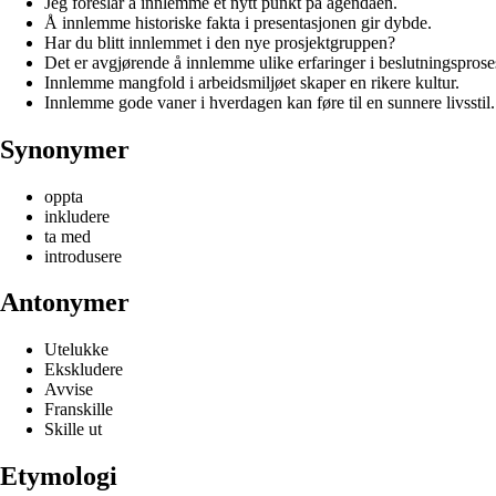
Jeg foreslår å innlemme et nytt punkt på agendaen.
Å innlemme historiske fakta i presentasjonen gir dybde.
Har du blitt innlemmet i den nye prosjektgruppen?
Det er avgjørende å innlemme ulike erfaringer i beslutningsprose
Innlemme mangfold i arbeidsmiljøet skaper en rikere kultur.
Innlemme gode vaner i hverdagen kan føre til en sunnere livsstil.
Synonymer
oppta
inkludere
ta med
introdusere
Antonymer
Utelukke
Ekskludere
Avvise
Franskille
Skille ut
Etymologi