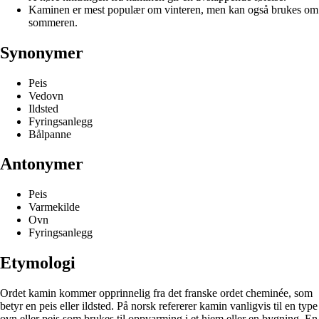
Kaminen er mest populær om vinteren, men kan også brukes om
sommeren.
Synonymer
Peis
Vedovn
Ildsted
Fyringsanlegg
Bålpanne
Antonymer
Peis
Varmekilde
Ovn
Fyringsanlegg
Etymologi
Ordet kamin kommer opprinnelig fra det franske ordet cheminée, som
betyr en peis eller ildsted. På norsk refererer kamin vanligvis til en type
ovn eller peis som brukes til oppvarming i et hjem eller en bygning. En