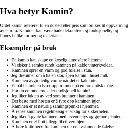
Hva betyr Kamin?
Ordet kamin refererer til en ildsted eller peis som brukes til oppvarming
av et rom. Kaminer kan være både dekorative og funksjonelle, og
finnes i ulike former og materialer.
Eksempler på bruk
En kamin kan skape en koselig atmosfære hjemme.
Vi elsker å samles rundt kaminen på kalde vinterkvelder.
Kaminen sprer en varm og god følelse i stua.
Jeg drømmer om å ha en stor, åpen kamin i huset mitt.
Kaminen avgir deilig varme når det er kaldt ute.
Et bål i kaminen lyser opp rommet på en romantisk måte.
Har du en moderne eller tradisjonell kamin?
Jeg liker lukten av ved som brenner i kaminen.
Det beste med høsten er å fyre opp kaminen igjen.
Kaminen er et naturlig samlingspunkt i hjemmet.
Å rense kaminen regelmessig er viktig for sikkerheten.
Jeg liker å pynte kaminen med levende lys og grønne planter.
Kaminen er et flott tillegg til ethvert hjem.
Å høre knitringen fra kaminen gir en avslappende følelse.