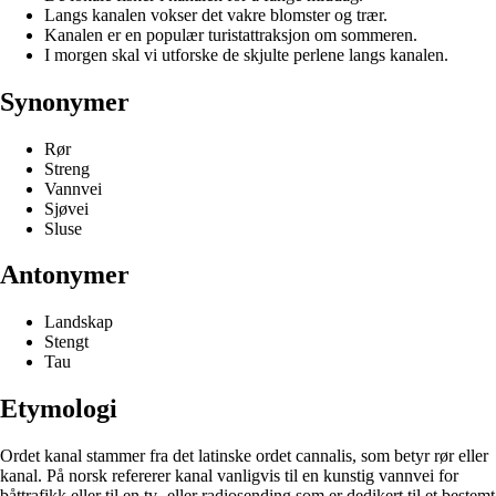
Langs kanalen vokser det vakre blomster og trær.
Kanalen er en populær turistattraksjon om sommeren.
I morgen skal vi utforske de skjulte perlene langs kanalen.
Synonymer
Rør
Streng
Vannvei
Sjøvei
Sluse
Antonymer
Landskap
Stengt
Tau
Etymologi
Ordet kanal stammer fra det latinske ordet cannalis, som betyr rør eller
kanal. På norsk refererer kanal vanligvis til en kunstig vannvei for
båttrafikk eller til en tv- eller radiosending som er dedikert til et bestemt