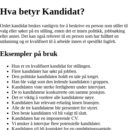
Hva betyr Kandidat?
Ordet kandidat brukes vanligvis for å beskrive en person som stiller til
valg eller søker på en stilling, enten det er innen politikk, jobbsøking
eller annet. Det kan også referere til en person som har fullført en
utdanning og er kvalifisert til å arbeide innen et spesifikt fagfelt.
Eksempler på bruk
Hun er en kvalifisert kandidat for stillingen.
Flere kandidater har søkt på jobben.
Den politiske kandidaten holdt en tale på torget.
Han ble valgt som den ledende kandidaten i gruppen.
Kandidaten viste sterke ferdigheter under intervjuet.
De to kandidatene konkurrerte om samme posisjon.
Det er viktig å vurdere alle kandidatene nøye.
Kandidaten har relevant erfaring innen bransjen.
Alle de tre kandidatene ble presentert for styret.
Den beste kandidaten vil bli valgt til slutt.
Kandidaten har en imponerende CV.
Vi ønsker å intervjue flere potensielle kandidater.
Kandidaten vil bli kontaktet for en oppfølgingssamtale.