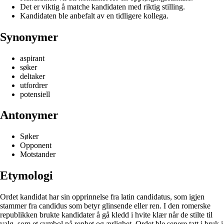
Det er viktig å matche kandidaten med riktig stilling.
Kandidaten ble anbefalt av en tidligere kollega.
Synonymer
aspirant
søker
deltaker
utfordrer
potensiell
Antonymer
Søker
Opponent
Motstander
Etymologi
Ordet kandidat har sin opprinnelse fra latin candidatus, som igjen
stammer fra candidus som betyr glinsende eller ren. I den romerske
republikken brukte kandidater å gå kledd i hvite klær når de stilte til
valg, som et symbol på renhet og ærlighet. Ordet ble senere tatt i bruk i