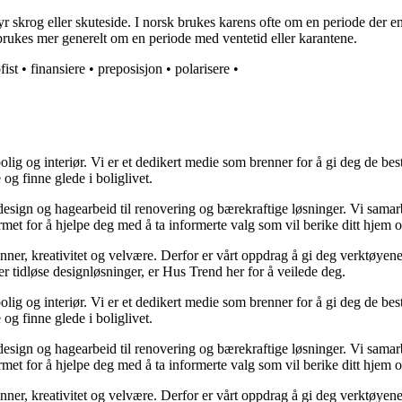
r skrog eller skuteside. I norsk brukes karens ofte om en periode der e
rukes mer generelt om en periode med ventetid eller karantene.
fist
•
finansiere
•
preposisjon
•
polarisere
•
lig og interiør. Vi er et dedikert medie som brenner for å gi deg de bes
og finne glede i boliglivet.
ørdesign og hagearbeid til renovering og bærekraftige løsninger. Vi sama
rmet for å hjelpe deg med å ta informerte valg som vil berike ditt hjem o
minner, kreativitet og velvære. Derfor er vårt oppdrag å gi deg verktøye
ller tidløse designløsninger, er Hus Trend her for å veilede deg.
lig og interiør. Vi er et dedikert medie som brenner for å gi deg de bes
og finne glede i boliglivet.
ørdesign og hagearbeid til renovering og bærekraftige løsninger. Vi sama
rmet for å hjelpe deg med å ta informerte valg som vil berike ditt hjem o
minner, kreativitet og velvære. Derfor er vårt oppdrag å gi deg verktøye