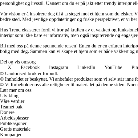
personlighet og livsstil. Uansett om du er på jakt etter trendy interiør e
Vår visjon er å inspirere deg til å ta steget mot et hjem som du elsker. V
bedre sted. Med jevnlige oppdateringer og friske perspektiver, er vi he
Hus Trend eksisterer fordi vi tror på kraften av et vakkert og funksjonel
interiør som ikke bare er informativ, men også inspirerende og engasje
Bli med oss på denne spennende reisen! Enten du er en erfaren interiørd
bolig med deg. Sammen kan vi skape et hjem som er både vakkert og m
Del og vis omsorg
X
Facebook
Instagram
LinkedIn
YouTube
Pin
© Uautorisert bruk er forbudt.
© Innholdet er beskyttet. Vi anbefaler produkter som vi selv står inne 
© Vi forbeholder oss alle rettigheter til materialet på denne siden. Noe
Lær mer om oss
Utvikling
Våre verdier
Teamet bak
Donere
Arbeidsplasser
Publikasjoner
Gratis materiale
Kampanjer