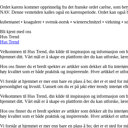
Ordet karens kommer opprinnelig fra det franske ordet carène, som bety
NAV. Denne ventetiden kalles også en karensperiode. Ordet kan også b
kubemanet
•
koagulere
•
svensk-norsk
•
wienerschnitzel
•
virkning
•
so
Bli kjent med oss
Hus Trend
Hus Trend
Velkommen til Hus Trend, din kilde til inspirasjon og informasjon om bo
hjemmet ditt. Vårt mål er å skape en plattform der du kan utforske, lære 
Hos oss finner du et bredt spekter av artikler som dekker alt fra interi
høy kvalitet som er både praktisk og inspirerende. Hver artikkel er utfo
Vi forstår at hjemmet er mer enn bare en plass å bo; det er et sted for 
personlighet og livsstil. Uansett om du er på jakt etter trendy interiør e
Velkommen til Hus Trend, din kilde til inspirasjon og informasjon om bo
hjemmet ditt. Vårt mål er å skape en plattform der du kan utforske, lære 
Hos oss finner du et bredt spekter av artikler som dekker alt fra interi
høy kvalitet som er både praktisk og inspirerende. Hver artikkel er utfo
Vi forstår at hjemmet er mer enn bare en plass å bo; det er et sted for 