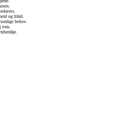
glede.
assen.
pekteres.
eid og fritid.
ersonlige behov.
g rom.
eidsmiljø.