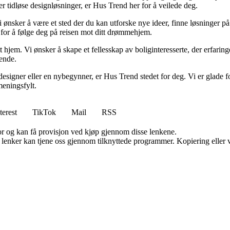
ller tidløse designløsninger, er Hus Trend her for å veilede deg.
i ønsker å være et sted der du kan utforske nye ideer, finne løsninger på u
r for å følge deg på reisen mot ditt drømmehjem.
t hjem. Vi ønsker å skape et fellesskap av boliginteresserte, der erfaring
rende.
esigner eller en nybegynner, er Hus Trend stedet for deg. Vi er glade fo
eningsfylt.
terest
TikTok
Mail
RSS
for og kan få provisjon ved kjøp gjennom disse lenkene.
n lenker kan tjene oss gjennom tilknyttede programmer. Kopiering eller v