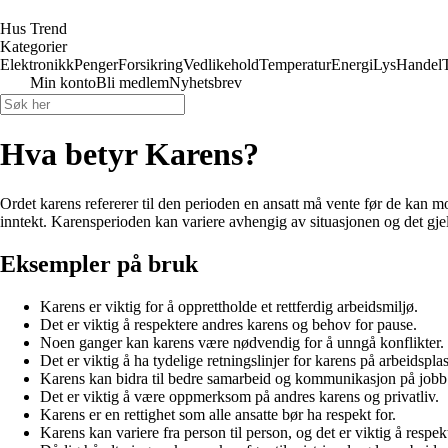
Hus Trend
Kategorier
Elektronikk
Penger
Forsikring
Vedlikehold
Temperatur
Energi
Lys
Handel
Min konto
Bli medlem
Nyhetsbrev
Hva betyr Karens?
Ordet karens refererer til den perioden en ansatt må vente før de kan mo
inntekt. Karensperioden kan variere avhengig av situasjonen og det gje
Eksempler på bruk
Karens er viktig for å opprettholde et rettferdig arbeidsmiljø.
Det er viktig å respektere andres karens og behov for pause.
Noen ganger kan karens være nødvendig for å unngå konflikter.
Det er viktig å ha tydelige retningslinjer for karens på arbeidspla
Karens kan bidra til bedre samarbeid og kommunikasjon på jobb
Det er viktig å være oppmerksom på andres karens og privatliv.
Karens er en rettighet som alle ansatte bør ha respekt for.
Karens kan variere fra person til person, og det er viktig å respekt