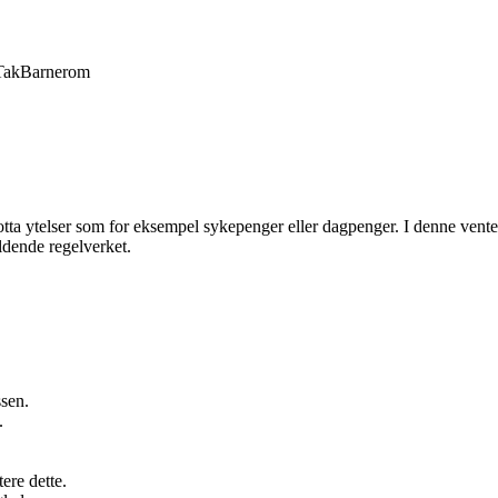
Tak
Barnerom
tta ytelser som for eksempel sykepenger eller dagpenger. I denne venteti
ldende regelverket.
ssen.
.
ere dette.