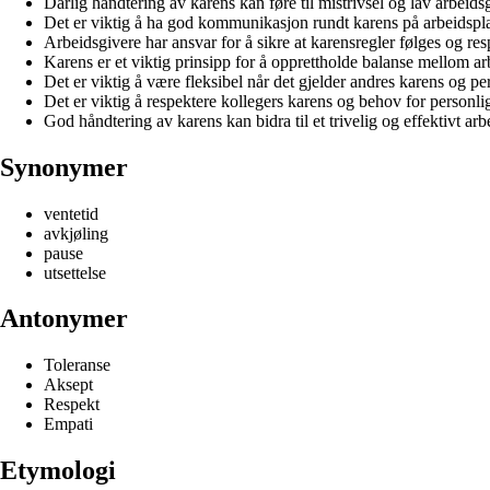
Dårlig håndtering av karens kan føre til mistrivsel og lav arbeids
Det er viktig å ha god kommunikasjon rundt karens på arbeidspl
Arbeidsgivere har ansvar for å sikre at karensregler følges og res
Karens er et viktig prinsipp for å opprettholde balanse mellom arb
Det er viktig å være fleksibel når det gjelder andres karens og p
Det er viktig å respektere kollegers karens og behov for personli
God håndtering av karens kan bidra til et trivelig og effektivt arb
Synonymer
ventetid
avkjøling
pause
utsettelse
Antonymer
Toleranse
Aksept
Respekt
Empati
Etymologi