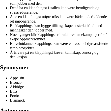
som jobber med den.
Det å ha en klapphingst i stallen kan være beroligende og
stressreduserende.
Å se en klapphingst utføre triks kan være både underholdende
og imponerende.
En klapphingst kan bygge tillit og skape et sterkt bånd med
mennesker den jobber med.
Noen ganger blir klapphingster brukt i reklamekampanjer for å
skape oppmerksomhet.
En velutdannet klapphingst kan være en ressurs i dyreassisterte
terapiprosjekter.
Å ta vare på en klapphingst krever kunnskap, omsorg og
dedikasjon.
Synonymer
Appelsin
Bronco
Aldridge
Blitz
Fonio
Bismarck
Antonymer