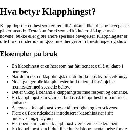
Hva betyr Klapphingst?
Klapphingst er en hest som er trent til å utføre ulike triks og bevegelser
på kommando. Dette kan for eksempel inkludere å klappe med
hovene, bukke eller gjøre andre spesielle bevegelser. Klapphingster er
ofte brukt i underholdningssammenhenger som forestillinger og show.
Eksempler på bruk
En klapphingst er en hest som har fått trent seg til å gi klapp i
hendene.
Når du trener en klapphingst, må du bruke positiv forsterkning.
Noen ganger blir klapphingster brukt i terapi for å hjelpe
mennesker med spesielle behov.
Det er viktig å behandle klapphingster med respekt og omtanke.
En klapphingst kan være en fantastisk terapi-hest for barn med
autisme.
Å trene en klapphingst krever tålmodighet og konsekvens.
Flere og flere rideskoler introduserer klapphingster i sitt
undervisningsprogram.
For noen barn kan en klapphingst være den beste terapien.
En klapphingst kan bidra til bedre fysisk og mental helse for de