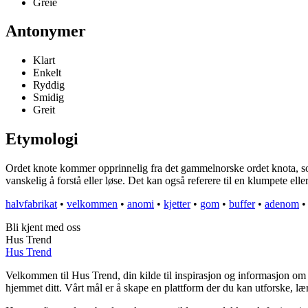
Greie
Antonymer
Klart
Enkelt
Ryddig
Smidig
Greit
Etymologi
Ordet knote kommer opprinnelig fra det gammelnorske ordet knota, som be
vanskelig å forstå eller løse. Det kan også referere til en klumpete eller
halvfabrikat
•
velkommen
•
anomi
•
kjetter
•
gom
•
buffer
•
adenom
Bli kjent med oss
Hus Trend
Hus Trend
Velkommen til Hus Trend, din kilde til inspirasjon og informasjon om b
hjemmet ditt. Vårt mål er å skape en plattform der du kan utforske, lær