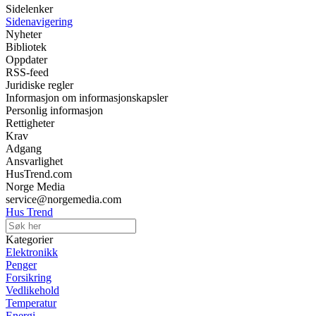
Sidelenker
Sidenavigering
Nyheter
Bibliotek
Oppdater
RSS-feed
Juridiske regler
Informasjon om informasjonskapsler
Personlig informasjon
Rettigheter
Krav
Adgang
Ansvarlighet
HusTrend.com
Norge Media
service@norgemedia.com
Hus Trend
Kategorier
Elektronikk
Penger
Forsikring
Vedlikehold
Temperatur
Energi