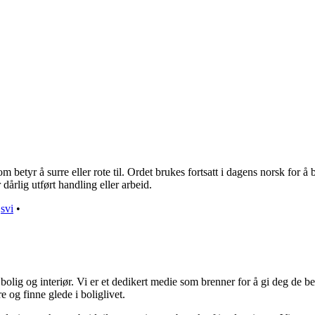
tyr å surre eller rote til. Ordet brukes fortsatt i dagens norsk for å be
 dårlig utført handling eller arbeid.
•
svi
•
olig og interiør. Vi er et dedikert medie som brenner for å gi deg de be
e og finne glede i boliglivet.