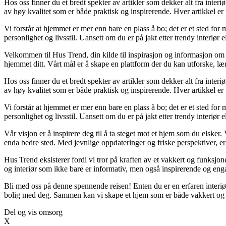
Hos oss finner du et bredt spekter av artikler som dekker alt fra inter
av høy kvalitet som er både praktisk og inspirerende. Hver artikkel er 
Vi forstår at hjemmet er mer enn bare en plass å bo; det er et sted fo
personlighet og livsstil. Uansett om du er på jakt etter trendy interiør 
Velkommen til Hus Trend, din kilde til inspirasjon og informasjon om b
hjemmet ditt. Vårt mål er å skape en plattform der du kan utforske, lær
Hos oss finner du et bredt spekter av artikler som dekker alt fra inter
av høy kvalitet som er både praktisk og inspirerende. Hver artikkel er 
Vi forstår at hjemmet er mer enn bare en plass å bo; det er et sted fo
personlighet og livsstil. Uansett om du er på jakt etter trendy interiør 
Vår visjon er å inspirere deg til å ta steget mot et hjem som du elsker. 
enda bedre sted. Med jevnlige oppdateringer og friske perspektiver, er
Hus Trend eksisterer fordi vi tror på kraften av et vakkert og funksjone
og interiør som ikke bare er informativ, men også inspirerende og eng
Bli med oss på denne spennende reisen! Enten du er en erfaren interiør
bolig med deg. Sammen kan vi skape et hjem som er både vakkert og 
Del og vis omsorg
X