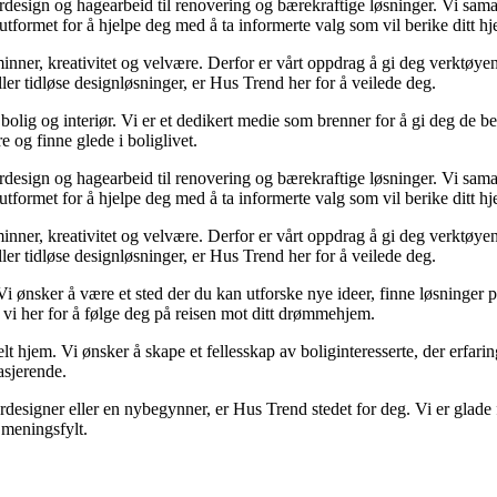
iørdesign og hagearbeid til renovering og bærekraftige løsninger. Vi sam
utformet for å hjelpe deg med å ta informerte valg som vil berike ditt hj
r minner, kreativitet og velvære. Derfor er vårt oppdrag å gi deg verktøy
eller tidløse designløsninger, er Hus Trend her for å veilede deg.
olig og interiør. Vi er et dedikert medie som brenner for å gi deg de be
e og finne glede i boliglivet.
iørdesign og hagearbeid til renovering og bærekraftige løsninger. Vi sam
utformet for å hjelpe deg med å ta informerte valg som vil berike ditt hj
r minner, kreativitet og velvære. Derfor er vårt oppdrag å gi deg verktøy
eller tidløse designløsninger, er Hus Trend her for å veilede deg.
Vi ønsker å være et sted der du kan utforske nye ideer, finne løsninger på u
 vi her for å følge deg på reisen mot ditt drømmehjem.
lt hjem. Vi ønsker å skape et fellesskap av boliginteresserte, der erfarin
asjerende.
designer eller en nybegynner, er Hus Trend stedet for deg. Vi er glade f
meningsfylt.