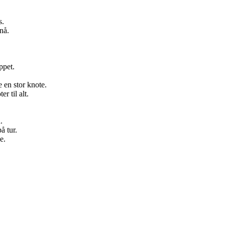
s.
 nå.
ppet.
 en stor knote.
r til alt.
.
å tur.
e.