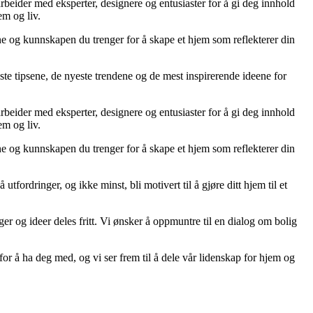
arbeider med eksperter, designere og entusiaster for å gi deg innhold
em og liv.
ene og kunnskapen du trenger for å skape et hjem som reflekterer din
ste tipsene, de nyeste trendene og de mest inspirerende ideene for
arbeider med eksperter, designere og entusiaster for å gi deg innhold
em og liv.
ene og kunnskapen du trenger for å skape et hjem som reflekterer din
tfordringer, og ikke minst, bli motivert til å gjøre ditt hjem til et
ger og ideer deles fritt. Vi ønsker å oppmuntre til en dialog om bolig
or å ha deg med, og vi ser frem til å dele vår lidenskap for hjem og