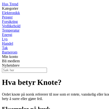
Hus Trend
Kategorier
Elektronikk
Penger
Forsikring
Vedlikehold
Temperatur
Energi
Lys
Handel
Tak
Barnerom
Min konto
Bli medlem
Nyhetsbrev
Hva betyr Knote?
Ordet knote på norsk refererer til noe som er rotete, vanskelig eller k
bety å surre eller gjøre feil.
Eksempler på bruk