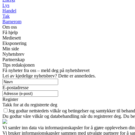
Lys
Handel
Tak
Barnerom
Om oss
Få hjelp
Mediesett
Eksponering
Min side
Nyhetsbrev
Partnerskap
Tips redaksjonen
Få nyheter fra oss – meld deg på nyhetsbrevet
Lei av kjedelige nyhetsbrev? Dette er annerledes.
E-postadresse
Register
Takk for at du registrerte deg
Jeg godtar nettstedets vilkår og betingelser og samtykker til behan
Du godtar våre vilkår og databehandling når du registrerer deg. Du be
Vi samler inn data via informasjonskapsler for å gjøre opplevelsen din
Vi bruker informasjonskapsler sammen med utvalgte partnere for å samle