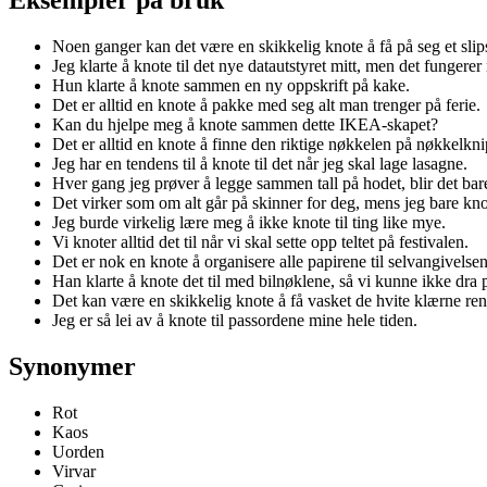
Noen ganger kan det være en skikkelig knote å få på seg et slip
Jeg klarte å knote til det nye datautstyret mitt, men det fungerer
Hun klarte å knote sammen en ny oppskrift på kake.
Det er alltid en knote å pakke med seg alt man trenger på ferie.
Kan du hjelpe meg å knote sammen dette IKEA-skapet?
Det er alltid en knote å finne den riktige nøkkelen på nøkkelkni
Jeg har en tendens til å knote til det når jeg skal lage lasagne.
Hver gang jeg prøver å legge sammen tall på hodet, blir det bare
Det virker som om alt går på skinner for deg, mens jeg bare knote
Jeg burde virkelig lære meg å ikke knote til ting like mye.
Vi knoter alltid det til når vi skal sette opp teltet på festivalen.
Det er nok en knote å organisere alle papirene til selvangivelsen
Han klarte å knote det til med bilnøklene, så vi kunne ikke dra p
Det kan være en skikkelig knote å få vasket de hvite klærne ren
Jeg er så lei av å knote til passordene mine hele tiden.
Synonymer
Rot
Kaos
Uorden
Virvar