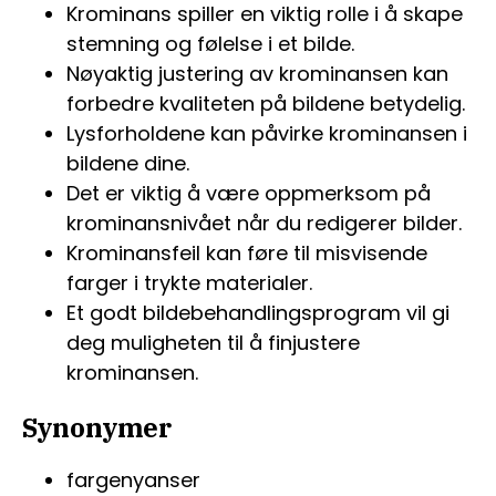
Krominans spiller en viktig rolle i å skape
stemning og følelse i et bilde.
Nøyaktig justering av krominansen kan
forbedre kvaliteten på bildene betydelig.
Lysforholdene kan påvirke krominansen i
bildene dine.
Det er viktig å være oppmerksom på
krominansnivået når du redigerer bilder.
Krominansfeil kan føre til misvisende
farger i trykte materialer.
Et godt bildebehandlingsprogram vil gi
deg muligheten til å finjustere
krominansen.
Synonymer
fargenyanser