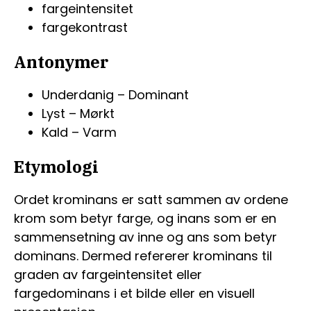
fargeintensitet
fargekontrast
Antonymer
Underdanig – Dominant
Lyst – Mørkt
Kald – Varm
Etymologi
Ordet krominans er satt sammen av ordene
krom som betyr farge, og inans som er en
sammensetning av inne og ans som betyr
dominans. Dermed refererer krominans til
graden av fargeintensitet eller
fargedominans i et bilde eller en visuell